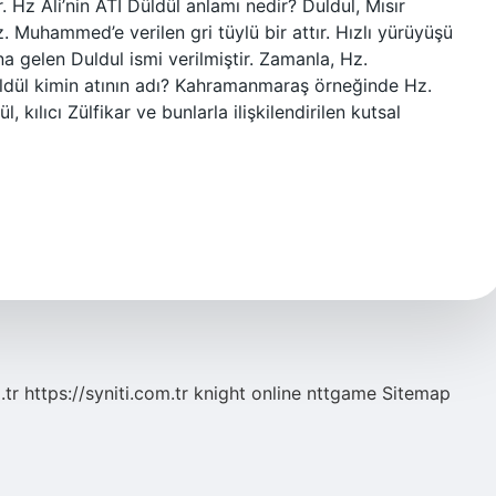
ır. Hz Ali’nin ATI Düldül anlamı nedir? Duldul, Mısır
 Muhammed’e verilen gri tüylü bir attır. Hızlı yürüyüşü
na gelen Duldul ismi verilmiştir. Zamanla, Hz.
üldül kimin atının adı? Kahramanmaraş örneğinde Hz.
l, kılıcı Zülfikar ve bunlarla ilişkilendirilen kutsal
.tr
https://syniti.com.tr
knight online
nttgame
Sitemap