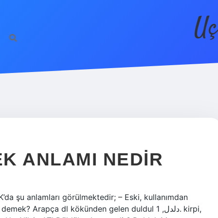
Uç
K ANLAMI NEDIR
K’da şu anlamları görülmektedir; – Eski, kullanımdan
 Arapça dl kökünden gelen duldul دلدل, 1. kirpi,