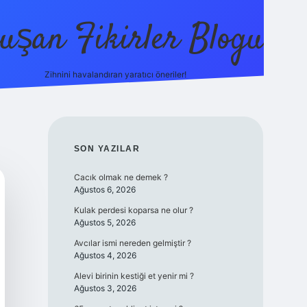
uşan Fikirler Blogu
Zihnini havalandıran yaratıcı öneriler!
betexper
SIDEBAR
SON YAZILAR
Cacık olmak ne demek ?
Ağustos 6, 2026
Kulak perdesi koparsa ne olur ?
Ağustos 5, 2026
Avcılar ismi nereden gelmiştir ?
Ağustos 4, 2026
Alevi birinin kestiği et yenir mi ?
Ağustos 3, 2026