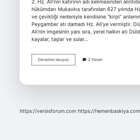
2. Hz. Ali’nin katırının adı kelimesinden alıntıd
hükümdarı Mukavkıs tarafından 627 yılında Hz.
ve çevikliği nedeniyle kendisine “kirpi” anlamı
Peygamber atı damadı Hz. Ali’ye vermiştir. D
Ali’nin imgesinin yanı sıra, yerel halkın atı Düldü
kayalar, taşlar ve sular…
Düldül
Devamını okuyun
2 Yorum
Ne
Demek
Anlamı
Nedir
https://versisforum.com
https://hemenbaskiya.com