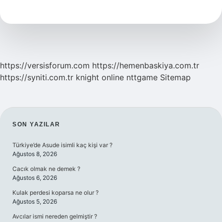
Ödemesi
Uzatılacak
Mı
https://versisforum.com
https://hemenbaskiya.com.tr
https://syniti.com.tr
knight online
nttgame
Sitemap
SIDEBAR
SON YAZILAR
Türkiye’de Asude isimli kaç kişi var ?
Ağustos 8, 2026
Cacık olmak ne demek ?
Ağustos 6, 2026
Kulak perdesi koparsa ne olur ?
Ağustos 5, 2026
Avcılar ismi nereden gelmiştir ?