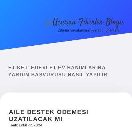
Uçuşan Fikirler Blogu
menüyü
aç
Zihnini havalandıran yaratıcı öneriler!
Anasayfa
Gizlilik Politikası
Yasal Uyarı
ETIKET:
EDEVLET EV HANIMLARINA
YARDIM BAŞVURUSU NASIL YAPILIR
Hakkımızda
AILE DESTEK ÖDEMESI
UZATILACAK MI
Tarih: Eylül 22, 2024