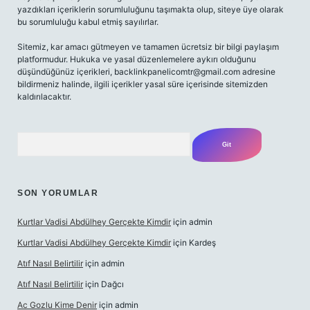
yazdıkları içeriklerin sorumluluğunu taşımakta olup, siteye üye olarak
bu sorumluluğu kabul etmiş sayılırlar.
Sitemiz, kar amacı gütmeyen ve tamamen ücretsiz bir bilgi paylaşım
platformudur. Hukuka ve yasal düzenlemelere aykırı olduğunu
düşündüğünüz içerikleri,
backlinkpanelicomtr@gmail.com
adresine
bildirmeniz halinde, ilgili içerikler yasal süre içerisinde sitemizden
kaldırılacaktır.
Arama
SON YORUMLAR
Kurtlar Vadisi Abdülhey Gerçekte Kimdir
için
admin
Kurtlar Vadisi Abdülhey Gerçekte Kimdir
için
Kardeş
Atıf Nasıl Belirtilir
için
admin
Atıf Nasıl Belirtilir
için
Dağcı
Ac Gozlu Kime Denir
için
admin