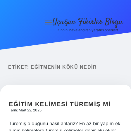
Uçuşan Fikirler Blogu
menüyü
aç
Zihnini havalandıran yaratıcı öneriler!
Anasayfa
Gizlilik Politikası
Yasal Uyarı
ETIKET:
EĞITMENIN KÖKÜ NEDIR
Hakkımızda
EĞITIM KELIMESI TÜREMIŞ MI
Tarih: Mart 22, 2025
Türemiş olduğunu nasıl anlarız? En az bir yapım eki
almış kelimelere türemiş kelimeler denir. Bu ekler