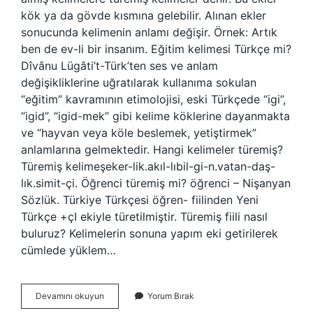
kök ya da gövde kısmına gelebilir. Alınan ekler
sonucunda kelimenin anlamı değişir. Örnek: Artık
ben de ev-li bir insanım. Eğitim kelimesi Türkçe mi?
Dîvânu Lügâti’t-Türk’ten ses ve anlam
değişikliklerine uğratılarak kullanıma sokulan
“eğitim” kavramının etimolojisi, eski Türkçede “igi”,
“igid”, “igid-mek” gibi kelime köklerine dayanmakta
ve “hayvan veya köle beslemek, yetiştirmek”
anlamlarına gelmektedir. Hangi kelimeler türemiş?
Türemiş kelimeşeker-lik.akıl-lıbil-gi-n.vatan-daş-
lık.simit-çi. Öğrenci türemiş mi? öğrenci – Nişanyan
Sözlük. Türkiye Türkçesi öğren- fiilinden Yeni
Türkçe +çI ekiyle türetilmiştir. Türemiş fiili nasıl
buluruz? Kelimelerin sonuna yapım eki getirilerek
cümlede yüklem…
Eğitim
Devamını okuyun
Yorum Bırak
Kelimesi