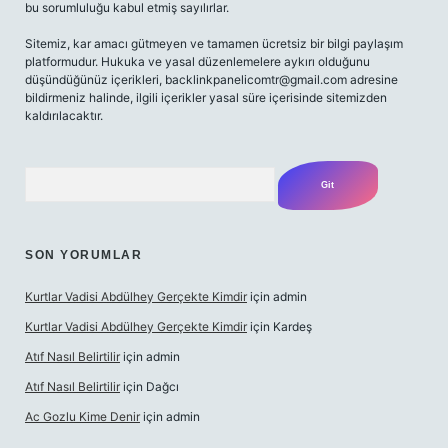
bu sorumluluğu kabul etmiş sayılırlar.
Sitemiz, kar amacı gütmeyen ve tamamen ücretsiz bir bilgi paylaşım
platformudur. Hukuka ve yasal düzenlemelere aykırı olduğunu
düşündüğünüz içerikleri,
backlinkpanelicomtr@gmail.com
adresine
bildirmeniz halinde, ilgili içerikler yasal süre içerisinde sitemizden
kaldırılacaktır.
Arama
SON YORUMLAR
Kurtlar Vadisi Abdülhey Gerçekte Kimdir
için
admin
Kurtlar Vadisi Abdülhey Gerçekte Kimdir
için
Kardeş
Atıf Nasıl Belirtilir
için
admin
Atıf Nasıl Belirtilir
için
Dağcı
Ac Gozlu Kime Denir
için
admin