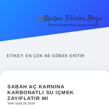
Uçuşan Fikirler Blogu
menüyü
aç
Zihnini havalandıran yaratıcı öneriler!
Anasayfa
Gizlilik Politikası
Yasal Uyarı
ETIKET:
EN ÇOK NE GÖBEK ERITIR
Hakkımızda
SABAH AÇ KARNINA
KARBONATLI SU IÇMEK
ZAYIFLATIR MI
Tarih: Eylül 29, 2024