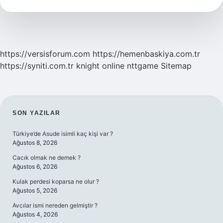
Karbonatlı
Su
Içmek
Zayıflatır
Mı
https://versisforum.com
https://hemenbaskiya.com.tr
https://syniti.com.tr
knight online
nttgame
Sitemap
SIDEBAR
SON YAZILAR
Türkiye’de Asude isimli kaç kişi var ?
Ağustos 8, 2026
Cacık olmak ne demek ?
Ağustos 6, 2026
Kulak perdesi koparsa ne olur ?
Ağustos 5, 2026
Avcılar ismi nereden gelmiştir ?
Ağustos 4, 2026