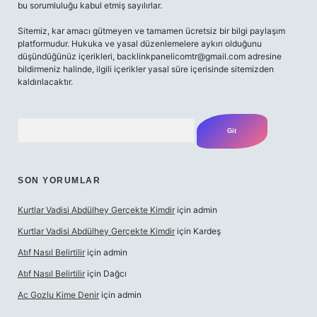
bu sorumluluğu kabul etmiş sayılırlar.
Sitemiz, kar amacı gütmeyen ve tamamen ücretsiz bir bilgi paylaşım
platformudur. Hukuka ve yasal düzenlemelere aykırı olduğunu
düşündüğünüz içerikleri,
backlinkpanelicomtr@gmail.com
adresine
bildirmeniz halinde, ilgili içerikler yasal süre içerisinde sitemizden
kaldırılacaktır.
Arama
SON YORUMLAR
Kurtlar Vadisi Abdülhey Gerçekte Kimdir
için
admin
Kurtlar Vadisi Abdülhey Gerçekte Kimdir
için
Kardeş
Atıf Nasıl Belirtilir
için
admin
Atıf Nasıl Belirtilir
için
Dağcı
Ac Gozlu Kime Denir
için
admin