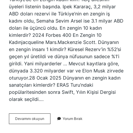
üyeleri listenin başında. Ipek Kararaç, 3,2 milyar
ABD doları rezervi ile Türkiye’nin en zengin iş
kadını oldu, Semaha Sevim Arsel ise 3.1 milyar ABD
doları ile üçüncü oldu. En zengin 10 kadın
kimlerdir? 2024 Forbes 400 En Zengin 10
Kadınjacqueline Mars.Mackenzie Scott. Dünyanın
en zengin insanı 1 kimdir? Küresel Rezerv’in %52’si
geçen yıl üretildi ve dünya nüfusunun sadece %1’i
girildi. Yani milyarderler … Mevcut kayıtlara göre,
dünyada 3.320 milyarder var ve Elon Musk zirvede
oturuyor.28 Ocak 2025 Dünyanın en zengin kadın
sanatçıları kimlerdir? ERAS Turu’ndaki
popülaritesinden sonra Swift, Yılın Kişisi Dergisi
olarak seçildi.…
Dünyanın
Devamını okuyun
Yorum Bırak
En
Zengin