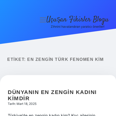
Uçuşan Fikirler Blogu
menüyü
aç
Zihnini havalandıran yaratıcı öneriler!
Anasayfa
Gizlilik Politikası
Yasal Uyarı
ETIKET:
EN ZENGIN TÜRK FENOMEN KIM
Hakkımızda
DÜNYANIN EN ZENGIN KADINI
KIMDIR
Tarih: Mart 18, 2025
Türkiye’de en zengin kadın kim? Koç ailesinin