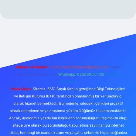
etexper
Reklam ve İletişim:
E-mail:
backlinkpaneli@gmail.com
Teams:
forumhizmeti@gmail.com
Whatsapp: 0262 606 0 726
Telegram:
@karabul
Yasal Uyarı:
Sitemiz, 5651 Sayılı Kanun gereğince Bilgi Teknolojileri
ve İletişim Kurumu (BTK) tarafından onaylanmış bir Yer Sağlayıcı
olarak hizmet vermektedir. Bu nedenle, sitedeki içerikleri proaktif
olarak denetleme veya araştırma yükümlülüğümüz bulunmamaktadır.
Ancak, üyelerimiz yazdıkları içeriklerin sorumluluğunu taşımakta olup,
siteye üye olarak bu sorumluluğu kabul etmiş sayılırlar. Bu internet
sitesi, herhangi bir marka, kurum veya şahıs şirketi ile hiçbir bağlantısı