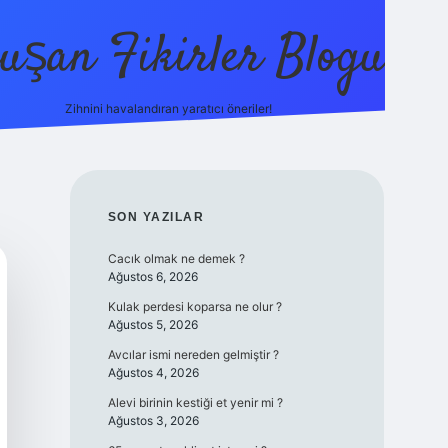
uşan Fikirler Blogu
Zihnini havalandıran yaratıcı öneriler!
betexpe
SIDEBAR
SON YAZILAR
Cacık olmak ne demek ?
Ağustos 6, 2026
Kulak perdesi koparsa ne olur ?
Ağustos 5, 2026
Avcılar ismi nereden gelmiştir ?
Ağustos 4, 2026
Alevi birinin kestiği et yenir mi ?
Ağustos 3, 2026