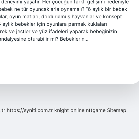
e deneyimi yaşatır. Her çocuğun farklı gelişimi nedeniyle
k bebek ne tür oyuncaklarla oynamalı? “6 aylık bir bebek
cılar, oyun matları, doldurulmuş hayvanlar ve konsept
 6 aylık bebekler için oyunlara parmak kuklaları
erek ve jestler ve yüz ifadeleri yaparak bebeğinizin
andalyesine oturabilir mi? Bebeklerin…
.tr
https://syniti.com.tr
knight online
nttgame
Sitemap