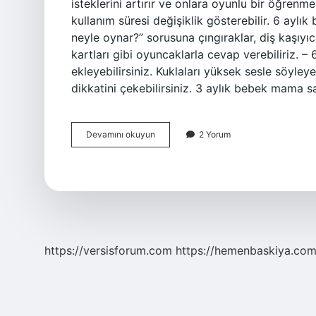
isteklerini artırır ve onlara oyunlu bir öğrenm
kullanım süresi değişiklik gösterebilir. 6 aylı
neyle oynar?” sorusuna çıngıraklar, diş kaşıyı
kartları gibi oyuncaklarla cevap verebiliriz. –
ekleyebilirsiniz. Kuklaları yüksek sesle söyley
dikkatini çekebilirsiniz. 3 aylık bebek mama s
Aktivite
Devamını okuyun
2 Yorum
Masası
Gerekli
Mi
https://versisforum.com
https://hemenbaskiya.com