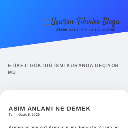
Uçuşan Fikirler Blogu
menüyü
aç
Zihnini havalandıran yaratıcı öneriler!
Anasayfa
Gizlilik Politikası
Yasal Uyarı
ETIKET:
GÖKTUĞ ISMI KURANDA GEÇIYOR
MU
Hakkımızda
ASIM ANLAMI NE DEMEK
Tarih: Ocak 8, 2025
Asımın anlamı ne? Asım masum demektir. Aasim ne