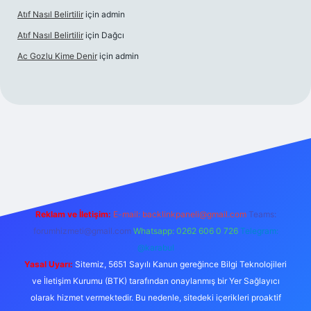
Atıf Nasıl Belirtilir
için
admin
Atıf Nasıl Belirtilir
için
Dağcı
Ac Gozlu Kime Denir
için
admin
betexper
Reklam ve İletişim:
E-mail:
backlinkpaneli@gmail.com
Teams:
forumhizmeti@gmail.com
Whatsapp: 0262 606 0 726
Telegram:
@karabul
Yasal Uyarı:
Sitemiz, 5651 Sayılı Kanun gereğince Bilgi Teknolojileri
ve İletişim Kurumu (BTK) tarafından onaylanmış bir Yer Sağlayıcı
olarak hizmet vermektedir. Bu nedenle, sitedeki içerikleri proaktif