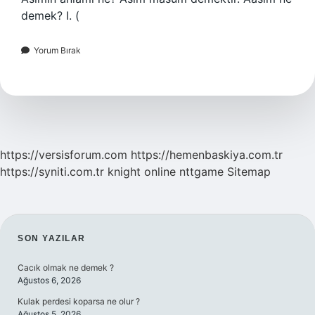
demek? I. (
Yorum Bırak
https://versisforum.com
https://hemenbaskiya.com.tr
https://syniti.com.tr
knight online
nttgame
Sitemap
SIDEBAR
SON YAZILAR
Cacık olmak ne demek ?
Ağustos 6, 2026
Kulak perdesi koparsa ne olur ?
Ağustos 5, 2026