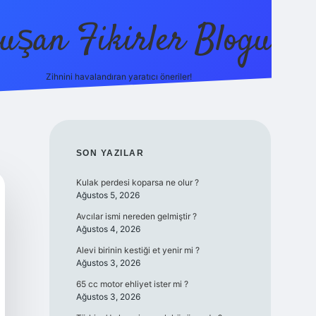
uşan Fikirler Blogu
Zihnini havalandıran yaratıcı öneriler!
betexper
SIDEBAR
SON YAZILAR
Kulak perdesi koparsa ne olur ?
Ağustos 5, 2026
Avcılar ismi nereden gelmiştir ?
Ağustos 4, 2026
Alevi birinin kestiği et yenir mi ?
Ağustos 3, 2026
65 cc motor ehliyet ister mi ?
Ağustos 3, 2026