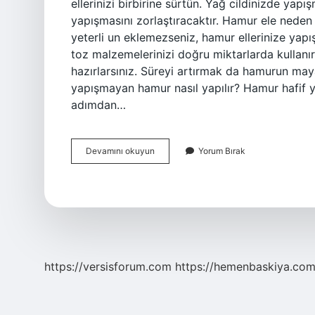
ellerinizi birbirine sürtün. Yağ cildinizde yap
yapışmasını zorlaştıracaktır. Hamur ele neden
yeterli un eklemezseniz, hamur ellerinize yap
toz malzemelerinizi doğru miktarlarda kullan
hazırlarsınız. Süreyi artırmak da hamurun may
yapışmayan hamur nasıl yapılır? Hamur hafif 
adımdan…
Hamur
Devamını okuyun
Yorum Bırak
Yapismamasi
Icin
Ne
Yapilir
https://versisforum.com
https://hemenbaskiya.com