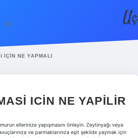
Uç
 IÇIN NE YAPMALI
SI ICIN NE YAPILIR
urun ellerinize yapışmasını önleyin. Zeytinyağı veya
 avuçlarınıza ve parmaklarınıza eşit şekilde yaymak için