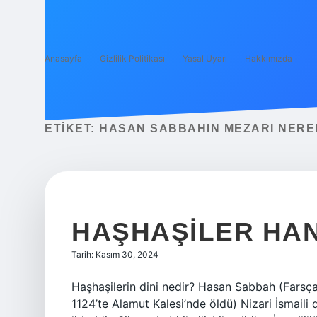
Anasayfa
Gizlilik Politikası
Yasal Uyarı
Hakkımızda
ETIKET:
HASAN SABBAHIN MEZARI NERE
HAŞHAŞILER HAN
Tarih: Kasım 30, 2024
Haşhaşilerin dini nedir? Hasan Sabbah (Farsça: حسن صباح; İran’ın Kum kentinde doğdu – 23 Ma
1124’te Alamut Kalesi’nde öldü) Nizari İsmaili 