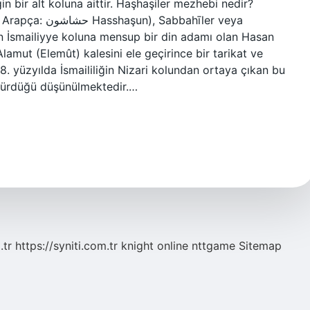
liğin bir alt koluna aittir. Haşhaşiler mezhebi nedir?
nin İsmailiyye koluna mensup bir din adamı olan Hasan
lamut (Elemût) kalesini ele geçirince bir tarikat ve
? 8. yüzyılda İsmaililiğin Nizari kolundan ortaya çıkan bu
ürdürdüğü düşünülmektedir.…
.tr
https://syniti.com.tr
knight online
nttgame
Sitemap