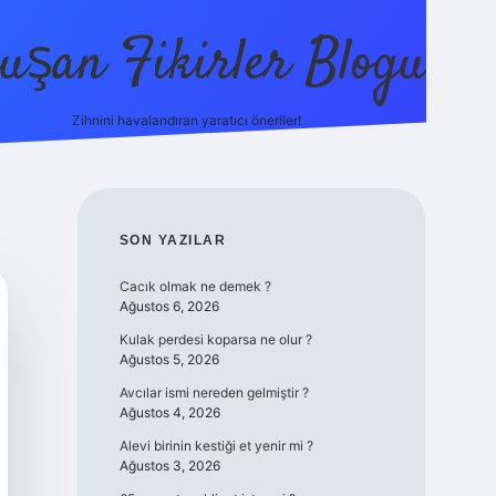
uşan Fikirler Blogu
Zihnini havalandıran yaratıcı öneriler!
betexper
SIDEBAR
SON YAZILAR
Cacık olmak ne demek ?
Ağustos 6, 2026
Kulak perdesi koparsa ne olur ?
Ağustos 5, 2026
Avcılar ismi nereden gelmiştir ?
Ağustos 4, 2026
Alevi birinin kestiği et yenir mi ?
Ağustos 3, 2026