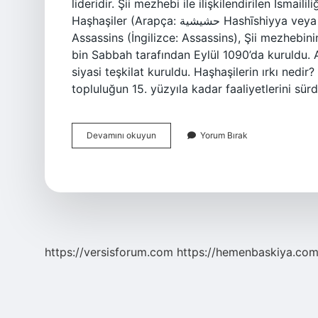
lideridir. Şii mezhebi ile ilişkilendirilen İsmaili
Haşhaşiler (Arapça: حشیشیة Hashīshiyya veya Arapça: حشاشون Hasshaşun), Sabbahīler veya
Assassins (İngilizce: Assassins), Şii mezhebi
bin Sabbah tarafından Eylül 1090’da kuruldu. A
siyasi teşkilat kuruldu. Haşhaşilerin ırkı nedir
topluluğun 15. yüzyıla kadar faaliyetlerini s
Haşhaşiler
Devamını okuyun
Yorum Bırak
Hangi
Dine
Mensup
https://versisforum.com
https://hemenbaskiya.com