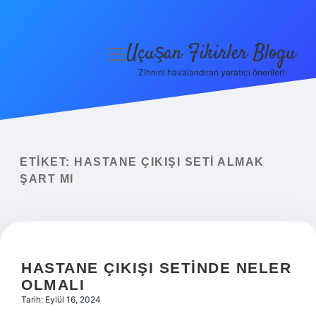
Uçuşan Fikirler Blogu
menüyü
aç
Zihnini havalandıran yaratıcı öneriler!
Anasayfa
Gizlilik Politikası
Yasal Uyarı
ETIKET:
HASTANE ÇIKIŞI SETI ALMAK
ŞART MI
Hakkımızda
HASTANE ÇIKIŞI SETINDE NELER
OLMALI
Tarih: Eylül 16, 2024