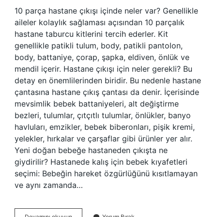
10 parça hastane çıkışı içinde neler var? Genellikle
aileler kolaylık sağlaması açısından 10 parçalık
hastane taburcu kitlerini tercih ederler. Kit
genellikle patikli tulum, body, patikli pantolon,
body, battaniye, çorap, şapka, eldiven, önlük ve
mendil içerir. Hastane çıkışı için neler gerekli? Bu
detay en önemlilerinden biridir. Bu nedenle hastane
çantasına hastane çıkış çantası da denir. İçerisinde
mevsimlik bebek battaniyeleri, alt değiştirme
bezleri, tulumlar, çıtçıtlı tulumlar, önlükler, banyo
havluları, emzikler, bebek biberonları, pişik kremi,
yelekler, hırkalar ve çarşaflar gibi ürünler yer alır.
Yeni doğan bebeğe hastaneden çıkışta ne
giydirilir? Hastanede kalış için bebek kıyafetleri
seçimi: Bebeğin hareket özgürlüğünü kısıtlamayan
ve aynı zamanda…
Hastane
Devamını okuyun
Yorum Bırak