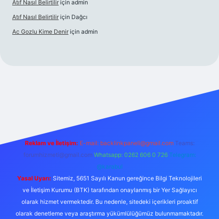
Atıf Nasıl Belirtilir
için
admin
Atıf Nasıl Belirtilir
için
Dağcı
Ac Gozlu Kime Denir
için
admin
etexper
Reklam ve İletişim:
E-mail:
backlinkpaneli@gmail.com
Teams:
forumhizmeti@gmail.com
Whatsapp: 0262 606 0 726
Telegram:
@karabul
Yasal Uyarı:
Sitemiz, 5651 Sayılı Kanun gereğince Bilgi Teknolojileri
ve İletişim Kurumu (BTK) tarafından onaylanmış bir Yer Sağlayıcı
olarak hizmet vermektedir. Bu nedenle, sitedeki içerikleri proaktif
olarak denetleme veya araştırma yükümlülüğümüz bulunmamaktadır.