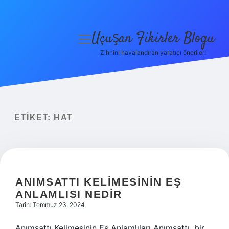
Uçuşan Fikirler Blogu
menüyü
aç
Zihnini havalandıran yaratıcı öneriler!
Anasayfa
Gizlilik Politikası
Yasal Uyarı
ETIKET:
HAT
Hakkımızda
ANIMSATTI KELIMESININ EŞ
ANLAMLISI NEDIR
Tarih: Temmuz 23, 2024
Anımsattı Kelimesinin Eş Anlamlıları Anımsattı, bir