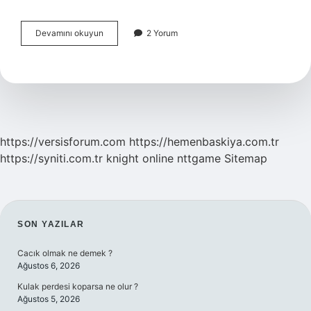
Anımsattı
Devamını okuyun
2 Yorum
kelimesinin
eş
anlamlısı
nedir
https://versisforum.com
https://hemenbaskiya.com.tr
https://syniti.com.tr
knight online
nttgame
Sitemap
SIDEBAR
SON YAZILAR
Cacık olmak ne demek ?
Ağustos 6, 2026
Kulak perdesi koparsa ne olur ?
Ağustos 5, 2026