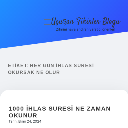
Uçuşan Fikirler Blogu
menüyü
aç
Zihnini havalandıran yaratıcı öneriler!
Anasayfa
Gizlilik Politikası
Yasal Uyarı
ETIKET:
HER GÜN İHLAS SURESI
OKURSAK NE OLUR
Hakkımızda
1000 İHLAS SURESI NE ZAMAN
OKUNUR
Tarih: Ekim 24, 2024