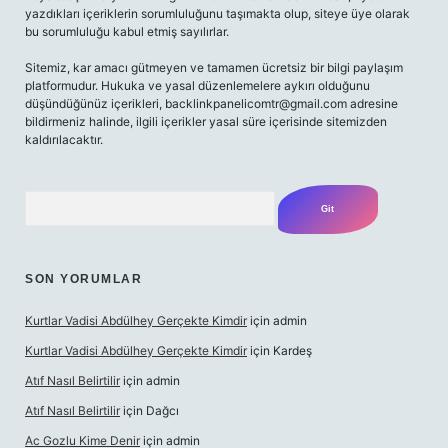
yazdıkları içeriklerin sorumluluğunu taşımakta olup, siteye üye olarak
bu sorumluluğu kabul etmiş sayılırlar.
Sitemiz, kar amacı gütmeyen ve tamamen ücretsiz bir bilgi paylaşım
platformudur. Hukuka ve yasal düzenlemelere aykırı olduğunu
düşündüğünüz içerikleri,
backlinkpanelicomtr@gmail.com
adresine
bildirmeniz halinde, ilgili içerikler yasal süre içerisinde sitemizden
kaldırılacaktır.
Arama
SON YORUMLAR
Kurtlar Vadisi Abdülhey Gerçekte Kimdir
için
admin
Kurtlar Vadisi Abdülhey Gerçekte Kimdir
için
Kardeş
Atıf Nasıl Belirtilir
için
admin
Atıf Nasıl Belirtilir
için
Dağcı
Ac Gozlu Kime Denir
için
admin