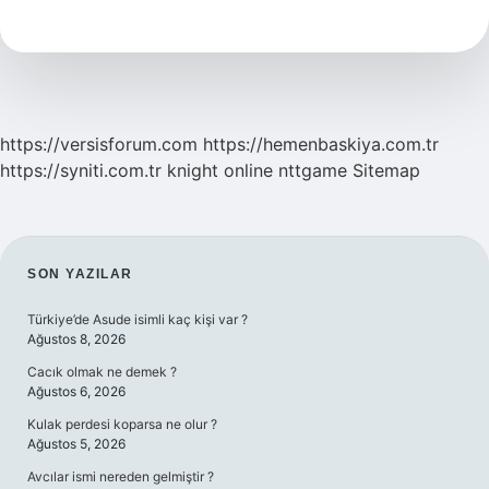
Suresi
Ne
Zaman
Okunur
https://versisforum.com
https://hemenbaskiya.com.tr
https://syniti.com.tr
knight online
nttgame
Sitemap
SIDEBAR
SON YAZILAR
Türkiye’de Asude isimli kaç kişi var ?
Ağustos 8, 2026
Cacık olmak ne demek ?
Ağustos 6, 2026
Kulak perdesi koparsa ne olur ?
Ağustos 5, 2026
Avcılar ismi nereden gelmiştir ?