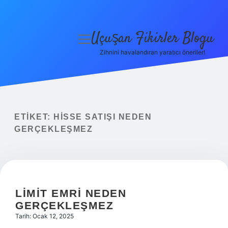
Uçuşan Fikirler Blogu
menüyü
aç
Zihnini havalandıran yaratıcı öneriler!
Anasayfa
Gizlilik Politikası
Yasal Uyarı
ETIKET:
HISSE SATIŞI NEDEN
GERÇEKLEŞMEZ
Hakkımızda
LIMIT EMRI NEDEN
GERÇEKLEŞMEZ
Tarih: Ocak 12, 2025