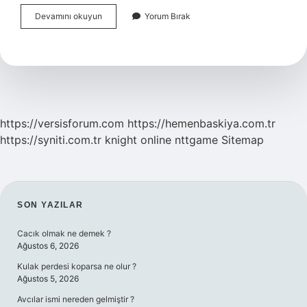
Limit
Devamını okuyun
Yorum Bırak
Emri
Neden
Gerçekleşmez
https://versisforum.com
https://hemenbaskiya.com.tr
https://syniti.com.tr
knight online
nttgame
Sitemap
SIDEBAR
SON YAZILAR
Cacık olmak ne demek ?
Ağustos 6, 2026
Kulak perdesi koparsa ne olur ?
Ağustos 5, 2026
Avcılar ismi nereden gelmiştir ?