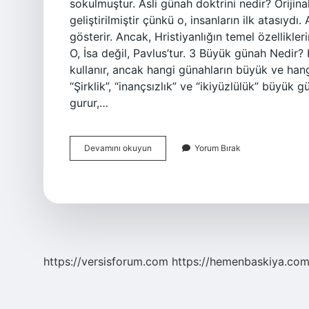
sokulmuştur. Asli günah doktrini nedir? Oriji
geliştirilmiştir çünkü o, insanların ilk atasıydı
gösterir. Ancak, Hristiyanlığın temel özellikle
O, İsa değil, Pavlus’tur. 3 Büyük günah Nedir?
kullanır, ancak hangi günahların büyük ve han
“Şirklik”, “inançsızlık” ve “ikiyüzlülük” büyük 
gurur,…
Orijinal
Devamını okuyun
Yorum Bırak
Günah
Ne
Demek
https://versisforum.com
https://hemenbaskiya.com