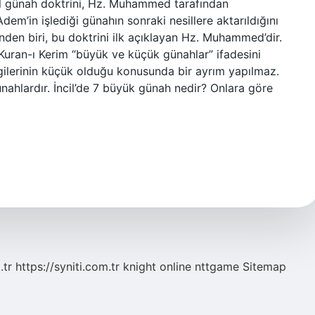
nal günah doktrini, Hz. Muhammed tarafından
. Adem’in işlediği günahın sonraki nesillere aktarıldığını
rinden biri, bu doktrini ilk açıklayan Hz. Muhammed’dir.
 Kuran-ı Kerim “büyük ve küçük günahlar” ifadesini
gilerinin küçük olduğu konusunda bir ayrım yapılmaz.
günahlardır. İncil’de 7 büyük günah nedir? Onlara göre
.tr
https://syniti.com.tr
knight online
nttgame
Sitemap