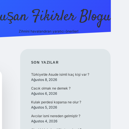
uşan Fikirler Blogu
Zihnini havalandıran yaratıcı öneriler!
betexper
SIDEBAR
SON YAZILAR
Türkiye’de Asude isimli kaç kişi var ?
Ağustos 8, 2026
Cacık olmak ne demek ?
Ağustos 6, 2026
Kulak perdesi koparsa ne olur ?
Ağustos 5, 2026
Avcılar ismi nereden gelmiştir ?
Ağustos 4, 2026