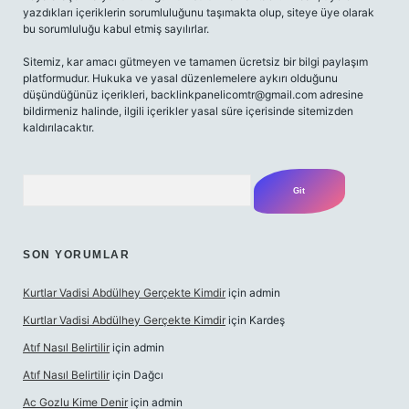
yazdıkları içeriklerin sorumluluğunu taşımakta olup, siteye üye olarak
bu sorumluluğu kabul etmiş sayılırlar.
Sitemiz, kar amacı gütmeyen ve tamamen ücretsiz bir bilgi paylaşım
platformudur. Hukuka ve yasal düzenlemelere aykırı olduğunu
düşündüğünüz içerikleri,
backlinkpanelicomtr@gmail.com
adresine
bildirmeniz halinde, ilgili içerikler yasal süre içerisinde sitemizden
kaldırılacaktır.
Arama
SON YORUMLAR
Kurtlar Vadisi Abdülhey Gerçekte Kimdir
için
admin
Kurtlar Vadisi Abdülhey Gerçekte Kimdir
için
Kardeş
Atıf Nasıl Belirtilir
için
admin
Atıf Nasıl Belirtilir
için
Dağcı
Ac Gozlu Kime Denir
için
admin