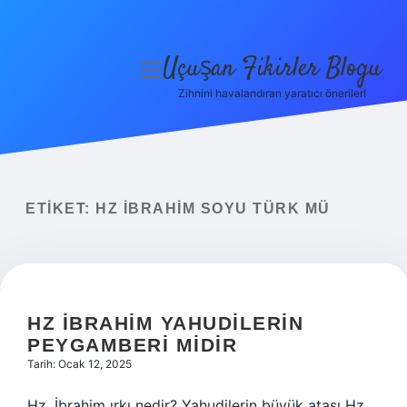
Uçuşan Fikirler Blogu
menüyü
aç
Zihnini havalandıran yaratıcı öneriler!
Anasayfa
Gizlilik Politikası
Yasal Uyarı
ETIKET:
HZ İBRAHIM SOYU TÜRK MÜ
Hakkımızda
HZ İBRAHIM YAHUDILERIN
PEYGAMBERI MIDIR
Tarih: Ocak 12, 2025
Hz. İbrahim ırkı nedir? Yahudilerin büyük atası Hz.