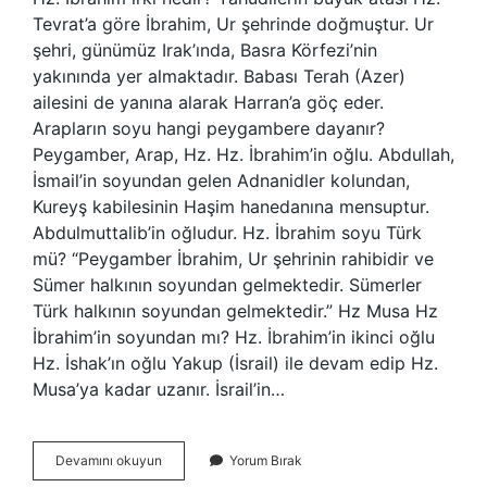
Tevrat’a göre İbrahim, Ur şehrinde doğmuştur. Ur
şehri, günümüz Irak’ında, Basra Körfezi’nin
yakınında yer almaktadır. Babası Terah (Azer)
ailesini de yanına alarak Harran’a göç eder.
Arapların soyu hangi peygambere dayanır?
Peygamber, Arap, Hz. Hz. İbrahim’in oğlu. Abdullah,
İsmail’in soyundan gelen Adnanidler kolundan,
Kureyş kabilesinin Haşim hanedanına mensuptur.
Abdulmuttalib’in oğludur. Hz. İbrahim soyu Türk
mü? “Peygamber İbrahim, Ur şehrinin rahibidir ve
Sümer halkının soyundan gelmektedir. Sümerler
Türk halkının soyundan gelmektedir.” Hz Musa Hz
İbrahim’in soyundan mı? Hz. İbrahim’in ikinci oğlu
Hz. İshak’ın oğlu Yakup (İsrail) ile devam edip Hz.
Musa’ya kadar uzanır. İsrail’in…
Hz
Devamını okuyun
Yorum Bırak
İBrahim