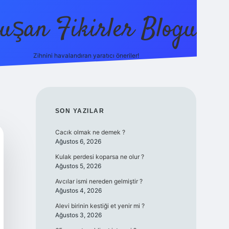
uşan Fikirler Blogu
Zihnini havalandıran yaratıcı öneriler!
betexper
SIDEBAR
SON YAZILAR
Cacık olmak ne demek ?
Ağustos 6, 2026
Kulak perdesi koparsa ne olur ?
Ağustos 5, 2026
Avcılar ismi nereden gelmiştir ?
Ağustos 4, 2026
Alevi birinin kestiği et yenir mi ?
Ağustos 3, 2026