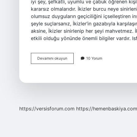
iyi şey, şefkatli, uyumlu ve çabuk öğrenen kişi
kararsız olmalarıdır. İkizler burcu neye sinirleni
olumsuz duyguların geçiciliğini içselleştiren in
şeyle suçlarsanız, İkizler’in gazabıyla karşılaş
aksine, İkizler sinirlenip her şeyi mahvetmez. İ
etkili olduğu yönünde önemli bilgiler vardır. 
Ikizler
Devamını okuyun
10 Yorum
Burcu
Neye
Dayanamaz
https://versisforum.com
https://hemenbaskiya.com