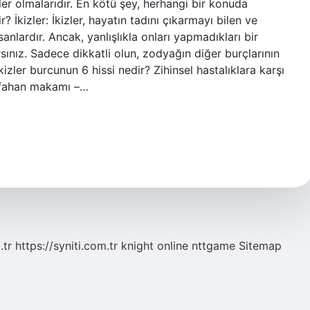
ler olmalarıdır. En kötü şey, herhangi bir konuda
r? İkizler: İkizler, hayatın tadını çıkarmayı bilen ve
sanlardır. Ancak, yanlışlıkla onları yapmadıkları bir
ırsınız. Sadece dikkatli olun, zodyağın diğer burçlarının
kizler burcunun 6 hissi nedir? Zihinsel hastalıklara karşı
Isfahan makamı –…
.tr
https://syniti.com.tr
knight online
nttgame
Sitemap