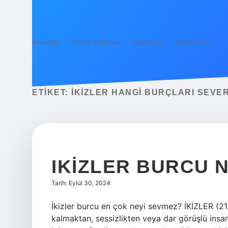
Anasayfa
Gizlilik Politikası
Yasal Uyarı
Hakkımızda
ETIKET:
İKIZLER HANGI BURÇLARI SEVE
IKIZLER BURCU 
Tarih: Eylül 30, 2024
İkizler burcu en çok neyi sevmez? İKİZLER (2
kalmaktan, sessizlikten veya dar görüşlü insan