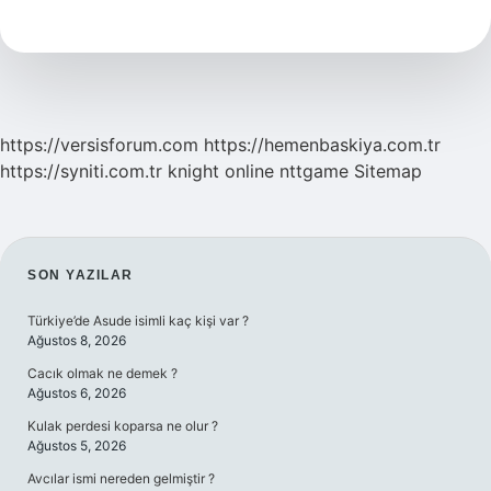
Ne
Demek
https://versisforum.com
https://hemenbaskiya.com.tr
https://syniti.com.tr
knight online
nttgame
Sitemap
SIDEBAR
SON YAZILAR
Türkiye’de Asude isimli kaç kişi var ?
Ağustos 8, 2026
Cacık olmak ne demek ?
Ağustos 6, 2026
Kulak perdesi koparsa ne olur ?
Ağustos 5, 2026
Avcılar ismi nereden gelmiştir ?