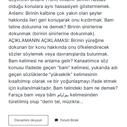
olduğu konulara aynı hassasiyeti göstermemek.
Anlamı: Birinin kalbine çok yakın olan şeyler
hakkında ileri geri konuşarak onu kızdırmak. Bam
teline dokunma ne demek? Birinin sinirlerine
dokunmak (birinin sinirlerine dokunmak).
AÇIKLAMANIN AÇIKLAMASI: Birinin yüreğine
dokunan bir konu hakkında onu öfkelendirecek
sözler söylemek veya davranışlarda bulunmak.
Bam kelimesi ne anlama gelir? Kanaatimce söz
konusu ifadede geçen “bam” kelimesi, yukarıda adı
geçen sözlüklerde “yükseklik” kelimesinin
kısaltılmışı olarak ve bir yoğunlaşmayı ifade etmek
için kullanılmaktadır. Bam telindeki bam ne demek?
Farsça bam veya bām بم/بام kelimesinden
türetilmiş olup “derin tel, müzikte…
Bam
Devamını okuyun
Yorum Bırak
Teli