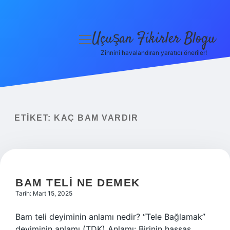
Uçuşan Fikirler Blogu
menüyü
aç
Zihnini havalandıran yaratıcı öneriler!
Anasayfa
Gizlilik Politikası
Yasal Uyarı
ETIKET:
KAÇ BAM VARDIR
Hakkımızda
BAM TELI NE DEMEK
Tarih: Mart 15, 2025
Bam teli deyiminin anlamı nedir? “Tele Bağlamak”
deyiminin anlamı (TDK) Anlamı: Birinin hassas