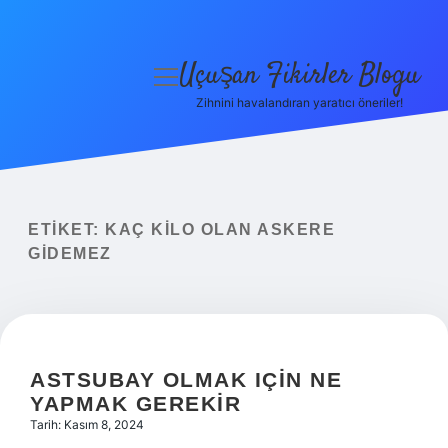
Uçuşan Fikirler Blogu
menüyü
aç
Zihnini havalandıran yaratıcı öneriler!
Anasayfa
Gizlilik Politikası
Yasal Uyarı
ETIKET:
KAÇ KILO OLAN ASKERE
GIDEMEZ
Hakkımızda
ASTSUBAY OLMAK IÇIN NE
YAPMAK GEREKIR
Tarih: Kasım 8, 2024