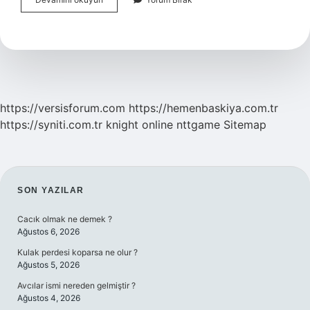
Olmak
Için
Ne
Yapmak
Gerekir
https://versisforum.com
https://hemenbaskiya.com.tr
https://syniti.com.tr
knight online
nttgame
Sitemap
SIDEBAR
SON YAZILAR
Cacık olmak ne demek ?
Ağustos 6, 2026
Kulak perdesi koparsa ne olur ?
Ağustos 5, 2026
Avcılar ismi nereden gelmiştir ?
Ağustos 4, 2026