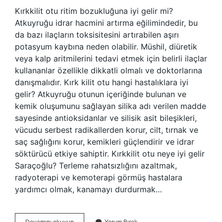
Kırkkilit otu ritim bozukluğuna iyi gelir mi?
Atkuyruğu idrar hacmini artırma eğilimindedir, bu
da bazı ilaçların toksisitesini artırabilen aşırı
potasyum kaybına neden olabilir. Müshil, diüretik
veya kalp aritmilerini tedavi etmek için belirli ilaçlar
kullananlar özellikle dikkatli olmalı ve doktorlarına
danışmalıdır. Kırk kilit otu hangi hastalıklara iyi
gelir? Atkuyruğu otunun içeriğinde bulunan ve
kemik oluşumunu sağlayan silika adı verilen madde
sayesinde antioksidanlar ve silisik asit bileşikleri,
vücudu serbest radikallerden korur, cilt, tırnak ve
saç sağlığını korur, kemikleri güçlendirir ve idrar
söktürücü etkiye sahiptir. Kırkkilit otu neye iyi gelir
Saraçoğlu? Terleme rahatsızlığını azaltmak,
radyoterapi ve kemoterapi görmüş hastalara
yardımcı olmak, kanamayı durdurmak…
Kırkkilit
Devamını okuyun
Yorum Bırak