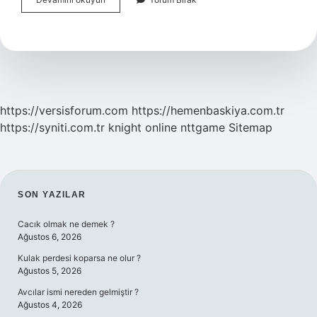
Otu
Kalbe
Iyi
Gelir
Mi
https://versisforum.com
https://hemenbaskiya.com.tr
https://syniti.com.tr
knight online
nttgame
Sitemap
SIDEBAR
SON YAZILAR
Cacık olmak ne demek ?
Ağustos 6, 2026
Kulak perdesi koparsa ne olur ?
Ağustos 5, 2026
Avcılar ismi nereden gelmiştir ?
Ağustos 4, 2026