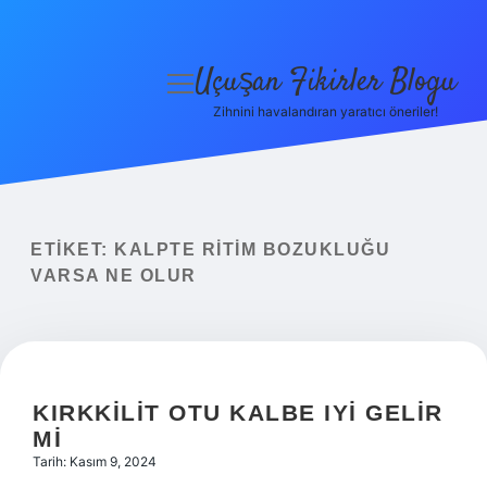
Uçuşan Fikirler Blogu
menüyü
aç
Zihnini havalandıran yaratıcı öneriler!
Anasayfa
Gizlilik Politikası
Yasal Uyarı
ETIKET:
KALPTE RITIM BOZUKLUĞU
VARSA NE OLUR
Hakkımızda
KIRKKILIT OTU KALBE IYI GELIR
MI
Tarih: Kasım 9, 2024