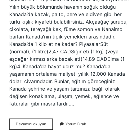
Yılın büyük bölümünde havanın soğuk olduğu
Kanada’da kazak, palto, bere ve eldiven gibi her
türlü kışlık kıyafeti bulabilirsiniz. Akçaağaç şurubu,
çikolata, tereyağlı kek, füme somon ve Nanaimo
barları Kanada’nın tipik yemekleri arasındadır.
Kanada’da 1 kilo et ne kadar? PiyasalarSüt
(normal), (1 litre)2,47 CADSığır eti (1 kg) (veya
eşdeğer kırmızı arka bacak eti)14,89 CADElma (1
kg)4. Kanada’da hayat ucuz mu? Kanada’da
yaşamanın ortalama maliyeti yıllık 12.000 Kanada
doları civarındadır. Bunlar, eğitim göreceğiniz
Kanada şehrine ve yaşam tarzınıza bağlı olarak
değişen konaklama, ulaşım, yemek, eğlence ve
faturalar gibi masraflardır.…
Kanadada
Devamını okuyun
Yorum Bırak
Ne
Ucuzdur