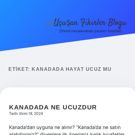
Uçuşan Fikirler Blogu
menüyü
aç
Zihnini havalandıran yaratıcı öneriler!
Anasayfa
Gizlilik Politikası
Yasal Uyarı
ETIKET:
KANADADA HAYAT UCUZ MU
Hakkımızda
KANADADA NE UCUZDUR
Tarih: Ekim 18, 2024
Kanada’dan uyguna ne alınır? “Kanada’da ne satın
alabilirsiniz?” diyenlere ilk önerimiz kışlık kıyafetler.