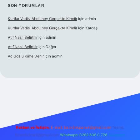
SON YORUMLAR
Kurtlar Vadisi Abdülhey Gerçekte Kimdir
için
admin
Kurtlar Vadisi Abdülhey Gerçekte Kimdir
için
Kardeş
Atıf Nasıl Belirtilir
için
admin
Atıf Nasıl Belirtilir
için
Dağcı
Ac Gozlu Kime Denir
için
admin
texper
Reklam ve İletişim:
E-mail:
backlinkpaneli@gmail.com
Teams:
forumhizmeti@gmail.com
Whatsapp: 0262 606 0 726
Telegram: