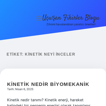
Uçuşan Fikirler Blogu
menüyü
aç
Zihnini havalandıran yaratıcı öneriler!
Anasayfa
Gizlilik Politikası
Yasal Uyarı
ETIKET:
KINETIK NEYI INCELER
Hakkımızda
KINETIK NEDIR BIYOMEKANIK
Tarih: Nisan 6, 2025
Kinetik nedir tanımı? Kinetik enerji, hareket
halindeki bir nesnenin enerjisi olarak tanımlanır.