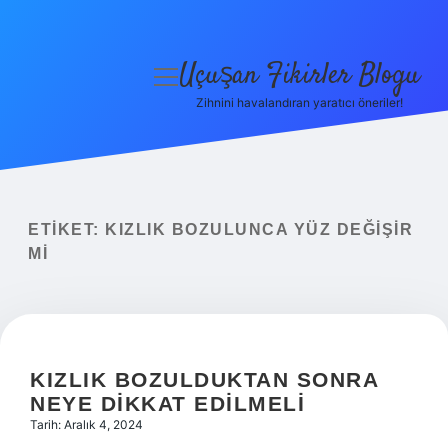
Uçuşan Fikirler Blogu
menüyü
aç
Zihnini havalandıran yaratıcı öneriler!
Anasayfa
Gizlilik Politikası
Yasal Uyarı
ETIKET:
KIZLIK BOZULUNCA YÜZ DEĞIŞIR
MI
Hakkımızda
KIZLIK BOZULDUKTAN SONRA
NEYE DIKKAT EDILMELI
Tarih: Aralık 4, 2024