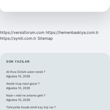
Sonra
Neye
Dikkat
Edilmeli
https://versisforum.com
https://hemenbaskiya.com.tr
https://syniti.com.tr
Sitemap
SIDEBAR
SON YAZILAR
Ali Rıza Öztürk aslen nereli ?
Ağustos 10, 2026
Alerjik krup nasıl geçer ?
Ağustos 10, 2026
Naat-ı nebi ne anlama gelir ?
Ağustos 10, 2026
Türkiye’de Asude isimli kaç kişi var ?