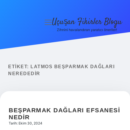
Uçuşan Fikirler Blogu
menüyü
aç
Zihnini havalandıran yaratıcı öneriler!
Anasayfa
Gizlilik Politikası
Yasal Uyarı
ETIKET:
LATMOS BEŞPARMAK DAĞLARI
NEREDEDIR
Hakkımızda
BEŞPARMAK DAĞLARI EFSANESI
NEDIR
Tarih: Ekim 30, 2024