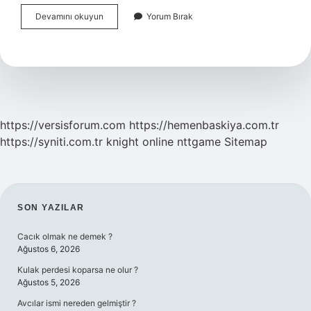
Beşparmak
Devamını okuyun
Yorum Bırak
Dağları
Efsanesi
Nedir
https://versisforum.com
https://hemenbaskiya.com.tr
https://syniti.com.tr
knight online
nttgame
Sitemap
SIDEBAR
SON YAZILAR
Cacık olmak ne demek ?
Ağustos 6, 2026
Kulak perdesi koparsa ne olur ?
Ağustos 5, 2026
Avcılar ismi nereden gelmiştir ?