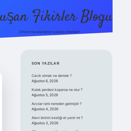
uşan Fikirler Blogu
Zihnini havalandıran yaratıcı öneriler!
betexper
SIDEBAR
SON YAZILAR
Cacık olmak ne demek ?
Ağustos 6, 2026
Kulak perdesi koparsa ne olur ?
Ağustos 5, 2026
Avcılar ismi nereden gelmiştir ?
Ağustos 4, 2026
Alevi birinin kestiği et yenir mi ?
Ağustos 3, 2026