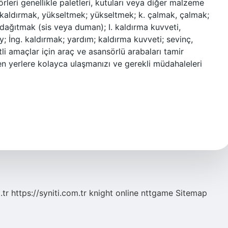
rleri genellikle paletleri, kutuları veya diğer malzeme
., I. kaldırmak, yükseltmek; yükseltmek; k. çalmak, çalmak;
dağıtmak (sis veya duman); I. kaldırma kuvveti,
y; İng. kaldırmak; yardım; kaldırma kuvveti; sevinç,
şitli amaçlar için araç ve asansörlü arabaları tamir
en yerlere kolayca ulaşmanızı ve gerekli müdahaleleri
.tr
https://syniti.com.tr
knight online
nttgame
Sitemap