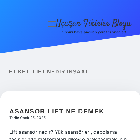
Uçuşan Fikirler Blogu
menüyü
aç
Zihnini havalandıran yaratıcı öneriler!
Anasayfa
Gizlilik Politikası
Yasal Uyarı
ETIKET:
LIFT NEDIR INŞAAT
Hakkımızda
ASANSÖR LIFT NE DEMEK
Tarih: Ocak 25, 2025
Lift asansör nedir? Yük asansörleri, depolama
tesislerinde malzemeleri dikey olarak taşımak için