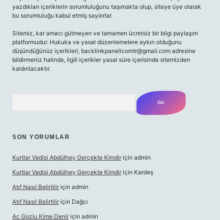
yazdıkları içeriklerin sorumluluğunu taşımakta olup, siteye üye olarak
bu sorumluluğu kabul etmiş sayılırlar.
Sitemiz, kar amacı gütmeyen ve tamamen ücretsiz bir bilgi paylaşım
platformudur. Hukuka ve yasal düzenlemelere aykırı olduğunu
düşündüğünüz içerikleri,
backlinkpanelicomtr@gmail.com
adresine
bildirmeniz halinde, ilgili içerikler yasal süre içerisinde sitemizden
kaldırılacaktır.
Arama
SON YORUMLAR
Kurtlar Vadisi Abdülhey Gerçekte Kimdir
için
admin
Kurtlar Vadisi Abdülhey Gerçekte Kimdir
için
Kardeş
Atıf Nasıl Belirtilir
için
admin
Atıf Nasıl Belirtilir
için
Dağcı
Ac Gozlu Kime Denir
için
admin