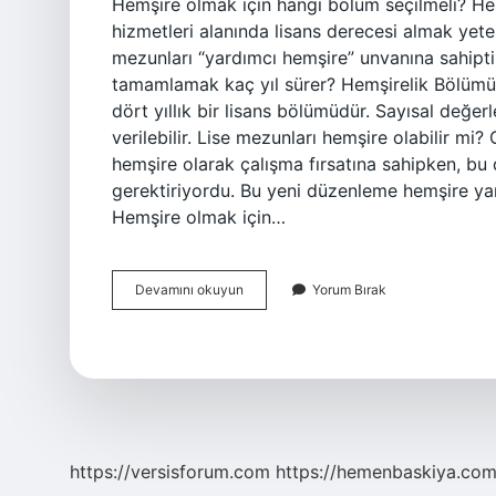
Hemşire olmak için hangi bölüm seçilmeli? Hem
hizmetleri alanında lisans derecesi almak yeterl
mezunları “yardımcı hemşire” unvanına sahipti
tamamlamak kaç yıl sürer? Hemşirelik Bölümü, 
dört yıllık bir lisans bölümüdür. Sayısal değ
verilebilir. Lise mezunları hemşire olabilir mi
hemşire olarak çalışma fırsatına sahipken, bu
gerektiriyordu. Bu yeni düzenleme hemşire ya
Hemşire olmak için…
Hemşire
Devamını okuyun
Yorum Bırak
Olmak
Için
Hangi
Bölüm
Okunmalı
https://versisforum.com
https://hemenbaskiya.com