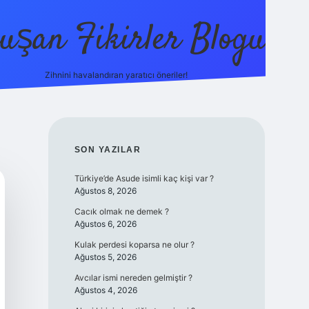
uşan Fikirler Blogu
Zihnini havalandıran yaratıcı öneriler!
betexper
SIDEBAR
SON YAZILAR
Türkiye’de Asude isimli kaç kişi var ?
Ağustos 8, 2026
Cacık olmak ne demek ?
Ağustos 6, 2026
Kulak perdesi koparsa ne olur ?
Ağustos 5, 2026
Avcılar ismi nereden gelmiştir ?
Ağustos 4, 2026