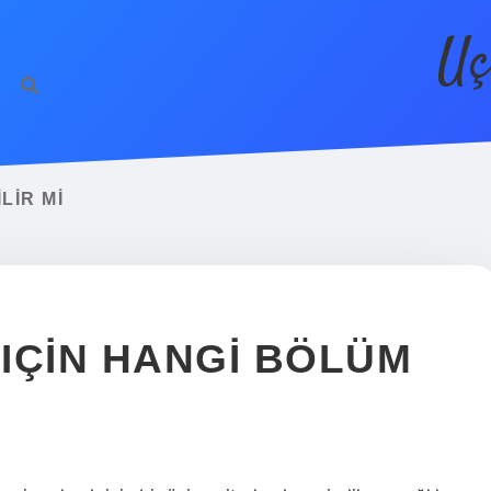
Uç
LIR MI
IÇIN HANGI BÖLÜM