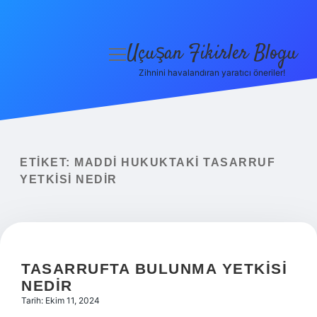
Uçuşan Fikirler Blogu
menüyü
aç
Zihnini havalandıran yaratıcı öneriler!
Anasayfa
Gizlilik Politikası
Yasal Uyarı
ETIKET:
MADDI HUKUKTAKI TASARRUF
YETKISI NEDIR
Hakkımızda
TASARRUFTA BULUNMA YETKISI
NEDIR
Tarih: Ekim 11, 2024