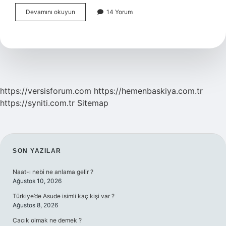
Tasarrufta
Devamını okuyun
14 Yorum
Bulunma
Yetkisi
Nedir
https://versisforum.com
https://hemenbaskiya.com.tr
https://syniti.com.tr
Sitemap
SIDEBAR
SON YAZILAR
Naat-ı nebi ne anlama gelir ?
Ağustos 10, 2026
Türkiye’de Asude isimli kaç kişi var ?
Ağustos 8, 2026
Cacık olmak ne demek ?