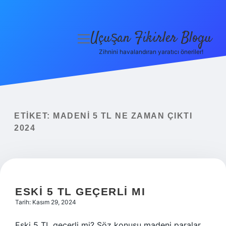
Uçuşan Fikirler Blogu
menüyü
aç
Zihnini havalandıran yaratıcı öneriler!
Anasayfa
Gizlilik Politikası
Yasal Uyarı
ETIKET:
MADENI 5 TL NE ZAMAN ÇIKTI
2024
Hakkımızda
ESKI 5 TL GEÇERLI MI
Tarih: Kasım 29, 2024
Eski 5 TL geçerli mi? Söz konusu madeni paralar