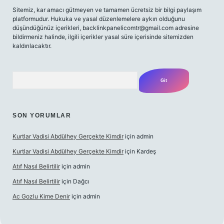
Sitemiz, kar amacı gütmeyen ve tamamen ücretsiz bir bilgi paylaşım
platformudur. Hukuka ve yasal düzenlemelere aykırı olduğunu
düşündüğünüz içerikleri,
backlinkpanelicomtr@gmail.com
adresine
bildirmeniz halinde, ilgili içerikler yasal süre içerisinde sitemizden
kaldırılacaktır.
Arama
SON YORUMLAR
Kurtlar Vadisi Abdülhey Gerçekte Kimdir
için
admin
Kurtlar Vadisi Abdülhey Gerçekte Kimdir
için
Kardeş
Atıf Nasıl Belirtilir
için
admin
Atıf Nasıl Belirtilir
için
Dağcı
Ac Gozlu Kime Denir
için
admin