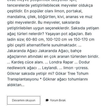
tencerelerde yetiştirilebilecek meyveler oldukça
çeşitlidir. En popüler olanı limon, portakal,
mandalina, çilek, böğürtlen, kivi, ananas ve muz
gibi meyvelerdir. Bu meyveler, saksılarda
yetiştirilebilen uygun seçeneklerdir. Saksıda yetişen
ağaç türleri nelerdir? Yaşayan pot ağaçları. Batı
ladin size; 60-80 cm, 100-120 cm ve 150-170 cm
gibi çeşitli alternatiflerle sunulmaktadır. …
Jakaranda Ağacı Jakaranda Ağacı, bahçe
ağaçlarının altındaki en çok aranan türlerden biridir.
… Kardeş cüce alanı. … Londra Rapar … Dodur
nedlework ağacı … Leylandi. … limon -ycress.
Göknar saksıda yetişir mi? Gökar Tree Tohum
Transplantasyonu * Göknar ağacı tohumlarını
aldıktan…
Saksıda
Devamını okuyun
Yorum Bırak
Ağaç