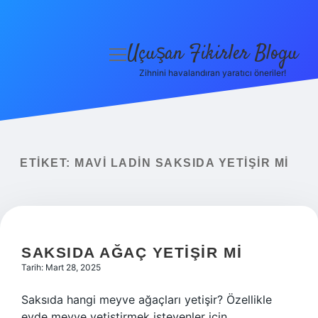
Uçuşan Fikirler Blogu
menüyü
aç
Zihnini havalandıran yaratıcı öneriler!
Anasayfa
Gizlilik Politikası
Yasal Uyarı
ETIKET:
MAVI LADIN SAKSIDA YETIŞIR MI
Hakkımızda
SAKSIDA AĞAÇ YETIŞIR MI
Tarih: Mart 28, 2025
Saksıda hangi meyve ağaçları yetişir? Özellikle
evde meyve yetiştirmek isteyenler için,