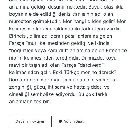
anlamına geldiği düşünülmektedir. Büyük olasılıkla
boyanın elde edildiği deniz canlısının adı olan
murex’ten gelmektedir. Mor hangi dilden gelir? Mor
kelimesinin kökeni hakkında iki farklı teori vardır.
Birincisi, dilimize “demir pası” anlamına gelen
Farsça “mur” kelimesinden geldiği ve ikincisi,
“böğürtlen veya kara dut” anlamına gelen Ermenice
morm kelimesinden türediğidir. Dilimizde, koyu
mavi bir taşın adı olan Farsça “darciverd”
kelimesinden gelir. Eski Türkçe mor ne demek?
Roma döneminde mor, ilahi anlamının yanı sıra
zenginliği, gücü, ihtişamı ve hatta şiddeti ve
cinselliği sembolize ediyordu. Bu çok farklı
anlamların tek bir…
Mor
Devamını okuyun
Yorum Bırak
Kelimesi
Nereden