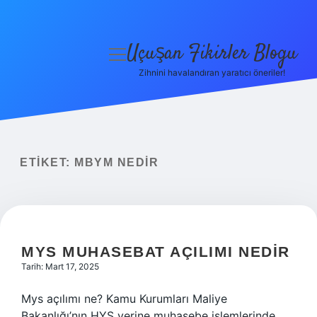
Uçuşan Fikirler Blogu
menüyü
aç
Zihnini havalandıran yaratıcı öneriler!
Anasayfa
Gizlilik Politikası
Yasal Uyarı
ETIKET:
MBYM NEDIR
Hakkımızda
MYS MUHASEBAT AÇILIMI NEDIR
Tarih: Mart 17, 2025
Mys açılımı ne? Kamu Kurumları Maliye
Bakanlığı’nın HYS yerine muhasebe işlemlerinde