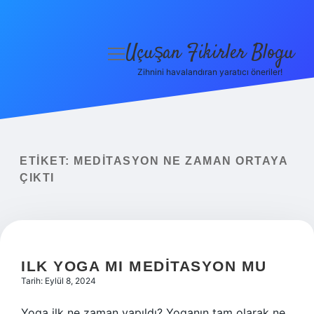
Uçuşan Fikirler Blogu
menüyü
aç
Zihnini havalandıran yaratıcı öneriler!
Anasayfa
Gizlilik Politikası
Yasal Uyarı
ETIKET:
MEDITASYON NE ZAMAN ORTAYA
ÇIKTI
Hakkımızda
ILK YOGA MI MEDITASYON MU
Tarih: Eylül 8, 2024
Yoga ilk ne zaman yapıldı? Yoganın tam olarak ne