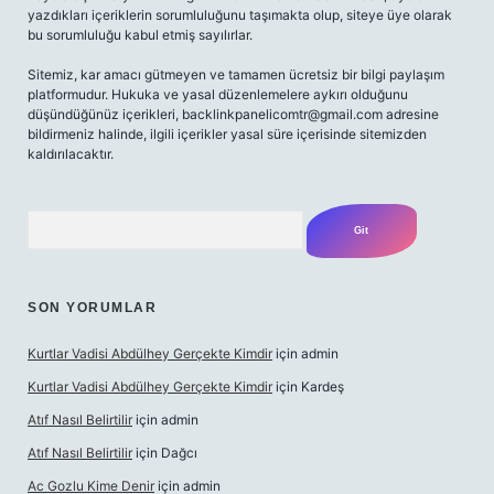
yazdıkları içeriklerin sorumluluğunu taşımakta olup, siteye üye olarak
bu sorumluluğu kabul etmiş sayılırlar.
Sitemiz, kar amacı gütmeyen ve tamamen ücretsiz bir bilgi paylaşım
platformudur. Hukuka ve yasal düzenlemelere aykırı olduğunu
düşündüğünüz içerikleri,
backlinkpanelicomtr@gmail.com
adresine
bildirmeniz halinde, ilgili içerikler yasal süre içerisinde sitemizden
kaldırılacaktır.
Arama
SON YORUMLAR
Kurtlar Vadisi Abdülhey Gerçekte Kimdir
için
admin
Kurtlar Vadisi Abdülhey Gerçekte Kimdir
için
Kardeş
Atıf Nasıl Belirtilir
için
admin
Atıf Nasıl Belirtilir
için
Dağcı
Ac Gozlu Kime Denir
için
admin