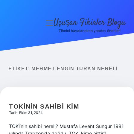
Uçuşan Fikirler Blogu
menüyü
aç
Zihnini havalandıran yaratıcı öneriler!
Anasayfa
Gizlilik Politikası
Yasal Uyarı
ETIKET:
MEHMET ENGIN TURAN NERELI
Hakkımızda
TOKİNIN SAHIBI KIM
Tarih: Ekim 31, 2024
TOKİ’nin sahibi nereli? Mustafa Levent Sungur 1981
yılında Trabzon’da doğdu. TOKİ kime aittir?