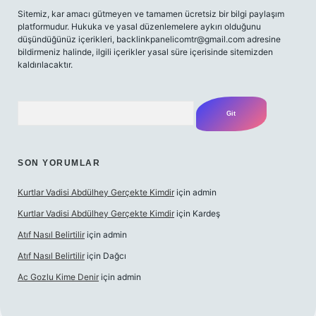
Sitemiz, kar amacı gütmeyen ve tamamen ücretsiz bir bilgi paylaşım
platformudur. Hukuka ve yasal düzenlemelere aykırı olduğunu
düşündüğünüz içerikleri,
backlinkpanelicomtr@gmail.com
adresine
bildirmeniz halinde, ilgili içerikler yasal süre içerisinde sitemizden
kaldırılacaktır.
Arama
SON YORUMLAR
Kurtlar Vadisi Abdülhey Gerçekte Kimdir
için
admin
Kurtlar Vadisi Abdülhey Gerçekte Kimdir
için
Kardeş
Atıf Nasıl Belirtilir
için
admin
Atıf Nasıl Belirtilir
için
Dağcı
Ac Gozlu Kime Denir
için
admin