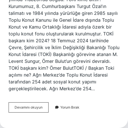
Kurumumuz, 8. Cumhurbaşkanı Turgut Özal’ın
talimatı ve 1984 yılında yürürlüğe giren 2985 sayılı
Toplu Konut Kanunu ile Genel İdare dışında Toplu
Konut ve Kamu Ortaklığı İdaresi adıyla özerk bir
toplu konut fonu oluşturularak kurulmuştur. TOKİ
başkanı kim 2024? 18 Temmuz 2024 tarihinde
Çevre, Şehircilik ve İklim Değişikliği Bakanlığı Toplu
Konut İdaresi (TOKİ) Başkanlığı görevine atanan M.
Levent Sungur, Ömer Bulut’un görevini devraldı.
TOKİ başkanı kim? Ömer BulutTOKİ / Başkan Toki
açılımı ne? Ağrı Merkez’de Toplu Konut İdaresi
tarafından 254 adet sosyal konut yapımı
gerçekleştirilecek. Ağrı Merkez’de 254…
Toki̇Nin
Devamını okuyun
Yorum Bırak
Sahibi
Kim