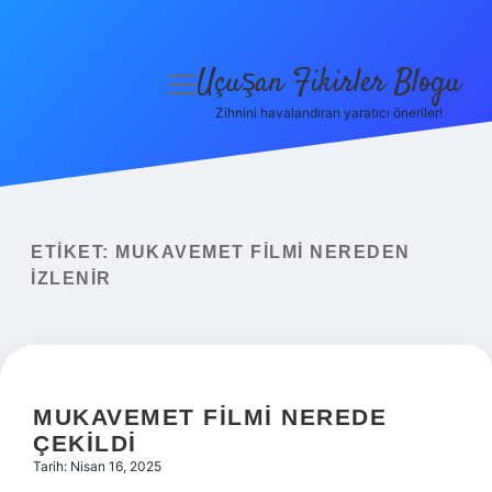
Uçuşan Fikirler Blogu
menüyü
aç
Zihnini havalandıran yaratıcı öneriler!
Anasayfa
Gizlilik Politikası
Yasal Uyarı
ETIKET:
MUKAVEMET FILMI NEREDEN
IZLENIR
Hakkımızda
MUKAVEMET FILMI NEREDE
ÇEKILDI
Tarih: Nisan 16, 2025