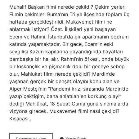
Muhalif Başkan filmi nerede çekildi? Çekim yerleri
Filmin çekimleri Bursa’nın Trilye ilçesinde toplam üç
haftada gerçekleştirildi. Mukavemet filmi ne
anlatmak istiyor? Özet. İlişkileri yeni başlayan
Ecem ve Rahmi, İstanbul’da bir apartmanın bodrum
katında yaşamaktadır. Bir gece, Ecem’in eski
sevgilisi Kazım kapılarına dayandığında hayatları
bambaşka bir hal alır. Rahmi’nin öfkesi, onda büyük
bir kıskançlık ve pişmanlık dolu bir geceye sebep
olur. Mahlukat filmi nerede çekildi? Mardin’de
yaşanan gerçek bir dehşet olayını konu alan ve
Alper Mestçi’nin “Pandemi krizi sırasında Mardin’de
yazıp çektiğim, bana anlatılan en korkunç olay!”
dediği Mahlûkat, 18 Şubat Cuma günü sinemalarda
vizyona girecek. Mukavemet filmi nasıl çekildi?
Kısacası…
Mukavemet
Devamını okuyun
Yorum Bırak