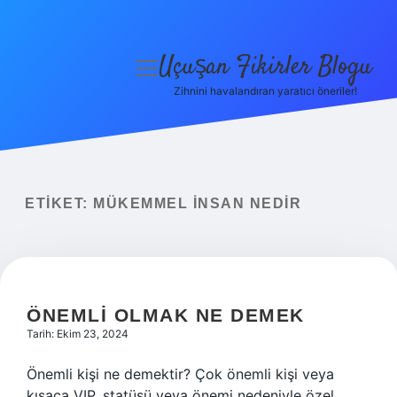
Uçuşan Fikirler Blogu
menüyü
aç
Zihnini havalandıran yaratıcı öneriler!
Anasayfa
Gizlilik Politikası
Yasal Uyarı
ETIKET:
MÜKEMMEL INSAN NEDIR
Hakkımızda
ÖNEMLI OLMAK NE DEMEK
Tarih: Ekim 23, 2024
Önemli kişi ne demektir? Çok önemli kişi veya
kısaca VIP, statüsü veya önemi nedeniyle özel