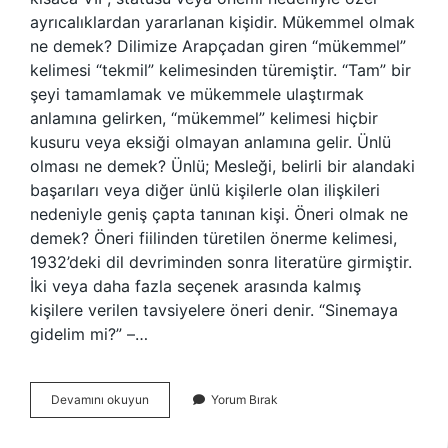
ayrıcalıklardan yararlanan kişidir. Mükemmel olmak
ne demek? Dilimize Arapçadan giren “mükemmel”
kelimesi “tekmil” kelimesinden türemiştir. “Tam” bir
şeyi tamamlamak ve mükemmele ulaştırmak
anlamına gelirken, “mükemmel” kelimesi hiçbir
kusuru veya eksiği olmayan anlamına gelir. Ünlü
olması ne demek? Ünlü; Mesleği, belirli bir alandaki
başarıları veya diğer ünlü kişilerle olan ilişkileri
nedeniyle geniş çapta tanınan kişi. Öneri olmak ne
demek? Öneri fiilinden türetilen önerme kelimesi,
1932’deki dil devriminden sonra literatüre girmiştir.
İki veya daha fazla seçenek arasında kalmış
kişilere verilen tavsiyelere öneri denir. “Sinemaya
gidelim mi?” –…
Önemli
Devamını okuyun
Yorum Bırak
Olmak
Ne