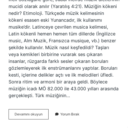
mucidi olarak anılır (Yaratılış 4:21). Müziğin kökeni
nedir? Etimoloji. Türkçede müzik kelimesinin
kökeni esasen eski Yunancadır, ilk kullanımı
musike’dir. Latinceye çevrilen musica kelimesi,
Latin kökenli hemen hemen tüm dillerde (İngilizce
music, Alm Muzik, Fransızca musique, vb.) benzer
şekilde kullanılır. Müzik nasıl keşfedildi? Taşları
veya kemikleri birbirine vurarak ses çıkaran
insanlar, rüzgarda farklı sesler çıkaran boruları
gözlemleyerek ilk enstrümanlarını yaptılar. Boruları
kesti, içlerine delikler açtı ve ilk melodileri üfledi.
Sonra ritim ve armoni bir araya geldi. Böylece
müziğin icadı MÖ 82.000 ile 43.000 yılları arasında
gerçekleşti. Türk müziğinin…
Müziğin
Devamını okuyun
Yorum Bırak
Atası
Kimdir