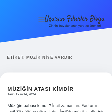
Uçuşan Fikirler Blogu
menüyü
aç
Zihnini havalandıran yaratıcı öneriler!
Anasayfa
Gizlilik Politikası
Yasal Uyarı
ETIKET:
MÜZIK NIYE VARDIR
Hakkımızda
MÜZIĞIN ATASI KIMDIR
Tarih: Ekim 14, 2024
Müziğin babası kimdir? İncil zamanları. Easton’ın
İncil Sözlüğüne göre, Jubal İncil’de müzik aletlerinin