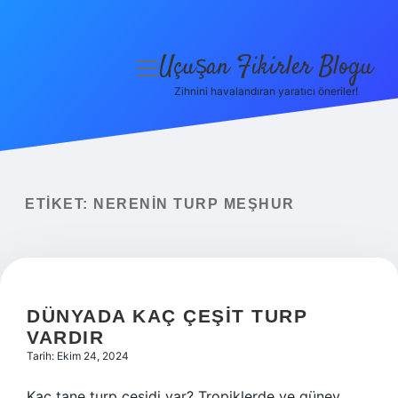
Uçuşan Fikirler Blogu
menüyü
aç
Zihnini havalandıran yaratıcı öneriler!
Anasayfa
Gizlilik Politikası
Yasal Uyarı
ETIKET:
NERENIN TURP MEŞHUR
Hakkımızda
DÜNYADA KAÇ ÇEŞIT TURP
VARDIR
Tarih: Ekim 24, 2024
Kaç tane turp çeşidi var? Tropiklerde ve güney