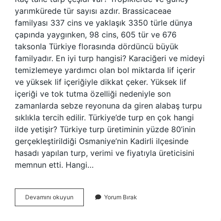
yarımkürede tür sayısı azdır. Brassicaceae
familyası 337 cins ve yaklaşık 3350 türle dünya
çapında yaygınken, 98 cins, 605 tür ve 676
taksonla Türkiye florasında dördüncü büyük
familyadır. En iyi turp hangisi? Karaciğeri ve mideyi
temizlemeye yardımcı olan bol miktarda lif içerir
ve yüksek lif içeriğiyle dikkat çeker. Yüksek lif
içeriği ve tok tutma özelliği nedeniyle son
zamanlarda sebze reyonuna da giren alabaş turpu
sıklıkla tercih edilir. Türkiye’de turp en çok hangi
ilde yetişir? Türkiye turp üretiminin yüzde 80’inin
gerçekleştirildiği Osmaniye’nin Kadirli ilçesinde
hasadı yapılan turp, verimi ve fiyatıyla üreticisini
memnun etti. Hangi…
Dünyada
Devamını okuyun
Yorum Bırak
Kaç
Çeşit