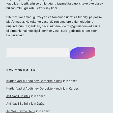
yazdıkları içeriklerin sorumluluğunu taşımakta olup, siteye üye olarak
bu sorumluluğu kabul etmiş sayılırlar.
Sitemiz, kar amacı gütmeyen ve tamamen ücretsiz bir bilgi paylaşım
platformudur. Hukuka ve yasal düzenlemelere aykırı olduğunu
düşündüğünüz içerikleri,
backlinkpanelicomtr@gmail.com
adresine
bildirmeniz halinde, ilgili içerikler yasal süre içerisinde sitemizden
kaldırılacaktır.
Arama
SON YORUMLAR
Kurtlar Vadisi Abdülhey Gerçekte Kimdir
için
admin
Kurtlar Vadisi Abdülhey Gerçekte Kimdir
için
Kardeş
Atıf Nasıl Belirtilir
için
admin
Atıf Nasıl Belirtilir
için
Dağcı
Ac Gozlu Kime Denir
için
admin