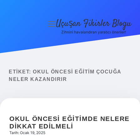
Uçuşan Fikirler Blogu
menüyü
aç
Zihnini havalandıran yaratıcı öneriler!
Anasayfa
Gizlilik Politikası
Yasal Uyarı
ETIKET:
OKUL ÖNCESI EĞITIM ÇOCUĞA
NELER KAZANDIRIR
Hakkımızda
OKUL ÖNCESI EĞITIMDE NELERE
DIKKAT EDILMELI
Tarih: Ocak 19, 2025