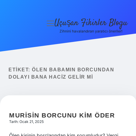
Uçuşan Fikirler Blogu
menüyü
aç
Zihnini havalandıran yaratıcı öneriler!
Anasayfa
Gizlilik Politikası
Yasal Uyarı
ETIKET:
ÖLEN BABAMIN BORCUNDAN
DOLAYI BANA HACIZ GELIR MI
Hakkımızda
MURISIN BORCUNU KIM ÖDER
Tarih: Ocak 21, 2025
Ölen kişinin borçlarından kim sorumludur? Vergi