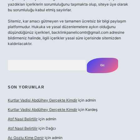
yazdıkları içeriklerin sorumluluğunu taşımakta olup, siteye üye olarak
bu sorumluluğu kabul etmiş sayılırlar.
Sitemiz, kar amacı gütmeyen ve tamamen ücretsiz bir bilgi paylaşım
platformudur. Hukuka ve yasal düzenlemelere aykırı olduğunu
düşündüğünüz içerikleri,
backlinkpanelicomtr@gmail.com
adresine
bildirmeniz halinde, ilgili içerikler yasal süre içerisinde sitemizden
kaldırılacaktır.
Arama
SON YORUMLAR
Kurtlar Vadisi Abdülhey Gerçekte Kimdir
için
admin
Kurtlar Vadisi Abdülhey Gerçekte Kimdir
için
Kardeş
Atıf Nasıl Belirtilir
için
admin
Atıf Nasıl Belirtilir
için
Dağcı
Ac Gozlu Kime Denir
için
admin