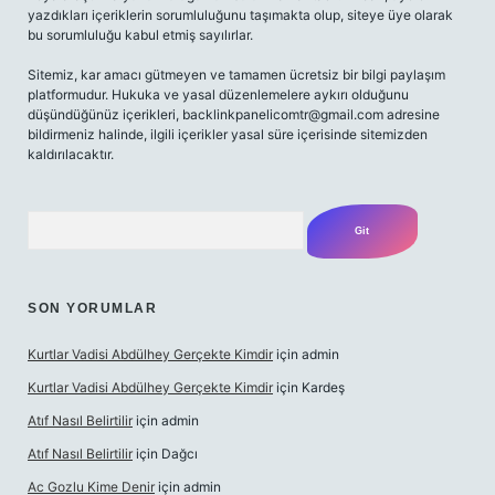
yazdıkları içeriklerin sorumluluğunu taşımakta olup, siteye üye olarak
bu sorumluluğu kabul etmiş sayılırlar.
Sitemiz, kar amacı gütmeyen ve tamamen ücretsiz bir bilgi paylaşım
platformudur. Hukuka ve yasal düzenlemelere aykırı olduğunu
düşündüğünüz içerikleri,
backlinkpanelicomtr@gmail.com
adresine
bildirmeniz halinde, ilgili içerikler yasal süre içerisinde sitemizden
kaldırılacaktır.
Arama
SON YORUMLAR
Kurtlar Vadisi Abdülhey Gerçekte Kimdir
için
admin
Kurtlar Vadisi Abdülhey Gerçekte Kimdir
için
Kardeş
Atıf Nasıl Belirtilir
için
admin
Atıf Nasıl Belirtilir
için
Dağcı
Ac Gozlu Kime Denir
için
admin