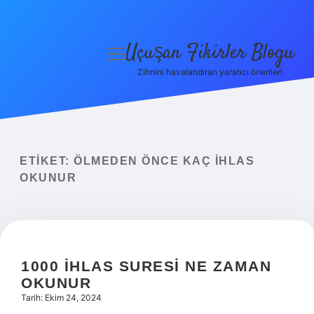
Uçuşan Fikirler Blogu
menüyü
aç
Zihnini havalandıran yaratıcı öneriler!
Anasayfa
Gizlilik Politikası
Yasal Uyarı
ETIKET:
ÖLMEDEN ÖNCE KAÇ IHLAS
OKUNUR
Hakkımızda
1000 İHLAS SURESI NE ZAMAN
OKUNUR
Tarih: Ekim 24, 2024