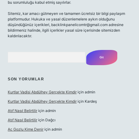
bu sorumluluğu kabul etmiş sayılırlar.
Sitemiz, kar amacı gütmeyen ve tamamen ücretsiz bir bilgi paylaşım
platformudur. Hukuka ve yasal düzenlemelere aykırı olduğunu
düşündüğünüz içerikleri,
backlinkpanelicomtr@gmail.com
adresine
bildirmeniz halinde, ilgili içerikler yasal süre içerisinde sitemizden
kaldırılacaktır.
Arama
SON YORUMLAR
Kurtlar Vadisi Abdülhey Gerçekte Kimdir
için
admin
Kurtlar Vadisi Abdülhey Gerçekte Kimdir
için
Kardeş
Atıf Nasıl Belirtilir
için
admin
Atıf Nasıl Belirtilir
için
Dağcı
Ac Gozlu Kime Denir
için
admin