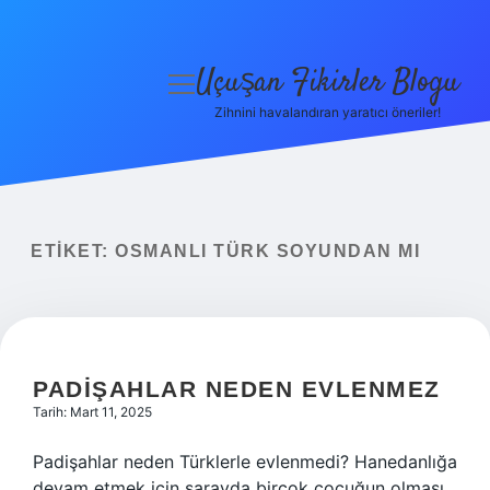
Uçuşan Fikirler Blogu
menüyü
aç
Zihnini havalandıran yaratıcı öneriler!
Anasayfa
Gizlilik Politikası
Yasal Uyarı
ETIKET:
OSMANLI TÜRK SOYUNDAN MI
Hakkımızda
PADIŞAHLAR NEDEN EVLENMEZ
Tarih: Mart 11, 2025
Padişahlar neden Türklerle evlenmedi? Hanedanlığa
devam etmek için sarayda birçok çocuğun olması