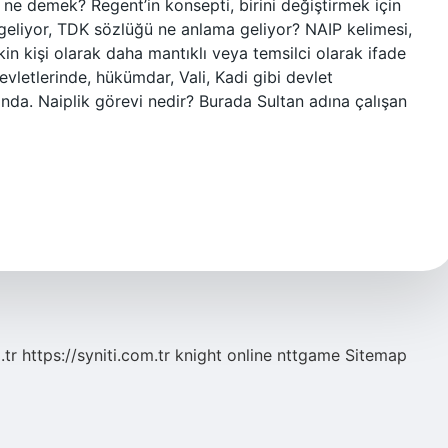
k ne demek? Regent’in konsepti, birini değiştirmek için
a geliyor, TDK sözlüğü ne anlama geliyor? NAIP kelimesi,
kin kişi olarak daha mantıklı veya temsilci olarak ifade
vletlerinde, hükümdar, Vali, Kadi gibi devlet
da. Naiplik görevi nedir? Burada Sultan adına çalışan
.tr
https://syniti.com.tr
knight online
nttgame
Sitemap