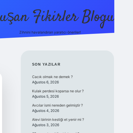
uşan Fikirler Blogu
Zihnini havalandıran yaratıcı öneriler!
betexper
SIDEBAR
SON YAZILAR
Cacık olmak ne demek ?
Ağustos 6, 2026
Kulak perdesi koparsa ne olur ?
Ağustos 5, 2026
Avcılar ismi nereden gelmiştir ?
Ağustos 4, 2026
Alevi birinin kestiği et yenir mi ?
Ağustos 3, 2026