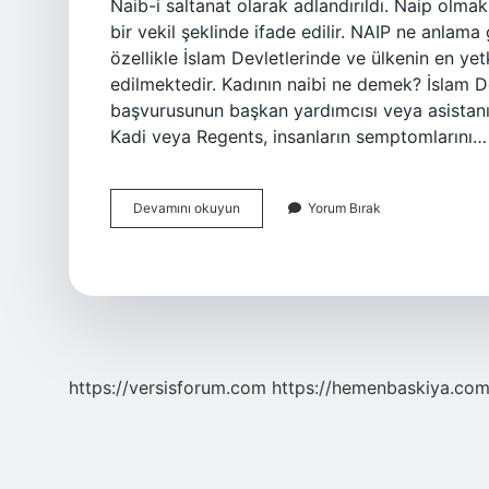
Naib-i saltanat olarak adlandırıldı. Naip olma
bir vekil şeklinde ifade edilir. NAIP ne anlam
özellikle İslam Devletlerinde ve ülkenin en yet
edilmektedir. Kadının naibi ne demek? İslam De
başvurusunun başkan yardımcısı veya asistanın
Kadi veya Regents, insanların semptomlarını…
Osmanlıda
Devamını okuyun
Yorum Bırak
Naip
Ne
Demek
https://versisforum.com
https://hemenbaskiya.com