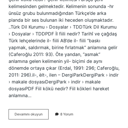
kelimesinden gelmektedir. Kelimenin sonunda -hr
ünsüz grubu bulunmadığından Türkçe’de arka
planda bir ses bulunan iki heceden oluşmaktadır.
..Türk Dil Kurumu › Dosyalar › TDDTürk Dil Kurumu
› Dosyalar › TDDPDF İl fiili nedir? Tarihî ve çağdaş
Türk lehçelerinde il- fiili AB’de il- fiili “baskı
yapmak, saldırmak, birine fırlatmak” anlamına gelir
(Caferoğlu 2011: 93). Öte yandan, “asmak”
anlamına gelen kelimenin yil- biçimi de aynı
dönemde ortaya çıkar (Erdal, 1991: 296; Caferoğlu,
2011: 296).il-, èlt-, ilen – DergiParkDergiPark › indir
› makale dosyasıDergiPark › indir › makale
dosyasıPDF Fiil kökü nedir? Fiil kökleri hareket
anlamına…
Şehir
Devamını okuyun
8 Yorum
Kelimesinin
Kökü