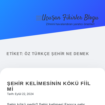
Uçuşan Fikirler Blogu
menüyü
aç
Zihnini havalandıran yaratıcı öneriler!
Anasayfa
Gizlilik Politikası
Yasal Uyarı
ETIKET:
ÖZ TÜRKÇE ŞEHIR NE DEMEK
Hakkımızda
ŞEHIR KELIMESININ KÖKÜ FIIL
MI
Tarih: Eylül 22, 2024
Şehir kökü nedir? Şehir kelimesi Farsça şehr