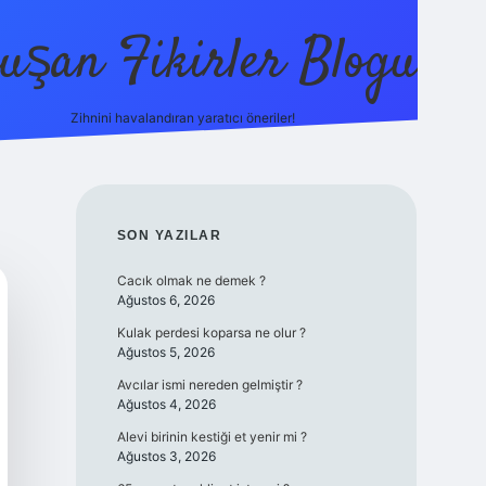
uşan Fikirler Blogu
Zihnini havalandıran yaratıcı öneriler!
betexper
SIDEBAR
SON YAZILAR
Cacık olmak ne demek ?
Ağustos 6, 2026
Kulak perdesi koparsa ne olur ?
Ağustos 5, 2026
Avcılar ismi nereden gelmiştir ?
Ağustos 4, 2026
Alevi birinin kestiği et yenir mi ?
Ağustos 3, 2026