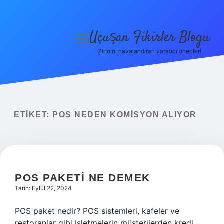
Uçuşan Fikirler Blogu
menüyü
aç
Zihnini havalandıran yaratıcı öneriler!
Anasayfa
Gizlilik Politikası
Yasal Uyarı
ETIKET:
POS NEDEN KOMISYON ALIYOR
Hakkımızda
POS PAKETI NE DEMEK
Tarih: Eylül 22, 2024
POS paket nedir? POS sistemleri, kafeler ve
restoranlar gibi işletmelerin müşterilerden kredi