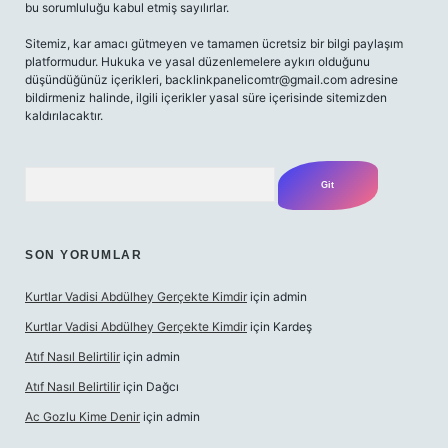
bu sorumluluğu kabul etmiş sayılırlar.
Sitemiz, kar amacı gütmeyen ve tamamen ücretsiz bir bilgi paylaşım
platformudur. Hukuka ve yasal düzenlemelere aykırı olduğunu
düşündüğünüz içerikleri,
backlinkpanelicomtr@gmail.com
adresine
bildirmeniz halinde, ilgili içerikler yasal süre içerisinde sitemizden
kaldırılacaktır.
Arama
SON YORUMLAR
Kurtlar Vadisi Abdülhey Gerçekte Kimdir
için
admin
Kurtlar Vadisi Abdülhey Gerçekte Kimdir
için
Kardeş
Atıf Nasıl Belirtilir
için
admin
Atıf Nasıl Belirtilir
için
Dağcı
Ac Gozlu Kime Denir
için
admin