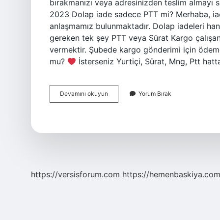
bırakmanızı veya adresinizden teslim almayı 
2023 Dolap iade sadece PTT mi? Merhaba, iad
anlaşmamız bulunmaktadır. Dolap iadeleri han
gereken tek şey PTT veya Sürat Kargo çalışa
vermektir. Şubede kargo gönderimi için ödeme
mu?
İsterseniz Yurtiçi, Sürat, Mng, Ptt hat
Dolap
Devamını okuyun
Yorum Bırak
Ptt
Ile
Çalışıyor
Mu
https://versisforum.com
https://hemenbaskiya.com