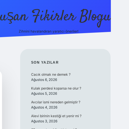
uşan Fikirler Blogu
Zihnini havalandıran yaratıcı öneriler!
betexper
SIDEBAR
SON YAZILAR
Cacık olmak ne demek ?
Ağustos 6, 2026
Kulak perdesi koparsa ne olur ?
Ağustos 5, 2026
Avcılar ismi nereden gelmiştir ?
Ağustos 4, 2026
Alevi birinin kestiği et yenir mi ?
Ağustos 3, 2026