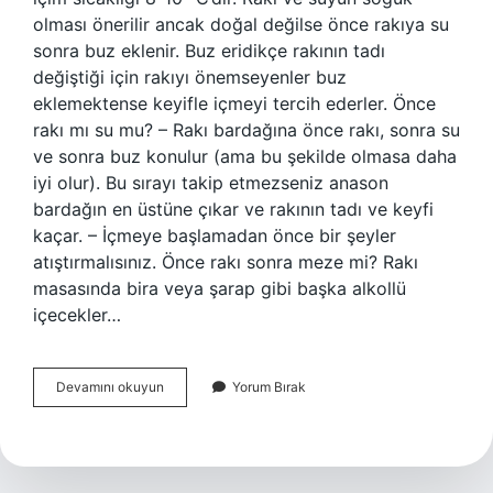
olması önerilir ancak doğal değilse önce rakıya su
sonra buz eklenir. Buz eridikçe rakının tadı
değiştiği için rakıyı önemseyenler buz
eklemektense keyifle içmeyi tercih ederler. Önce
rakı mı su mu? – Rakı bardağına önce rakı, sonra su
ve sonra buz konulur (ama bu şekilde olmasa daha
iyi olur). Bu sırayı takip etmezseniz anason
bardağın en üstüne çıkar ve rakının tadı ve keyfi
kaçar. – İçmeye başlamadan önce bir şeyler
atıştırmalısınız. Önce rakı sonra meze mi? Rakı
masasında bira veya şarap gibi başka alkollü
içecekler…
Rakı
Devamını okuyun
Yorum Bırak
Içme
Adabı
Nedir