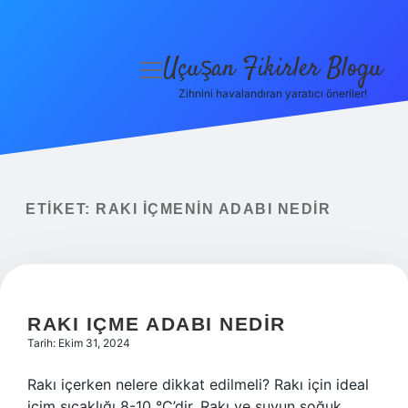
Uçuşan Fikirler Blogu
menüyü
aç
Zihnini havalandıran yaratıcı öneriler!
Anasayfa
Gizlilik Politikası
Yasal Uyarı
ETIKET:
RAKI IÇMENIN ADABI NEDIR
Hakkımızda
RAKI IÇME ADABI NEDIR
Tarih: Ekim 31, 2024
Rakı içerken nelere dikkat edilmeli? Rakı için ideal
içim sıcaklığı 8-10 °C’dir. Rakı ve suyun soğuk