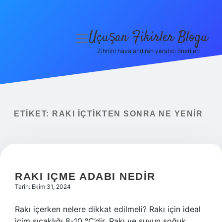
Uçuşan Fikirler Blogu
menüyü
aç
Zihnini havalandıran yaratıcı öneriler!
Anasayfa
Gizlilik Politikası
Yasal Uyarı
ETIKET:
RAKI IÇTIKTEN SONRA NE YENIR
Hakkımızda
RAKI IÇME ADABI NEDIR
Tarih: Ekim 31, 2024
Rakı içerken nelere dikkat edilmeli? Rakı için ideal
içim sıcaklığı 8-10 °C’dir. Rakı ve suyun soğuk