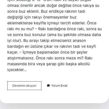
olması önerilir ancak doğal değilse önce rakıya su
sonra buz eklenir. Buz eridikçe rakının tadı
değiştiği için rakıyı önemseyenler buz
eklemektense keyifle içmeyi tercih ederler. Önce
rakı mı su mu? – Rakı bardağına önce rakı, sonra su
ve sonra buz konulur (ama bu şekilde olmasa daha
iyi olur). Bu sırayı takip etmezseniz anason
bardağın en üstüne çıkar ve rakının tadı ve keyfi
kaçar. – İçmeye başlamadan önce bir şeyler
atıştırmalısınız. Önce rakı sonra meze mi? Rakı
masasında bira veya şarap gibi başka alkollü
içecekler…
Rakı
Devamını okuyun
Yorum Bırak
Içme
Adabı
Nedir