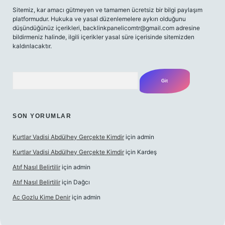
Sitemiz, kar amacı gütmeyen ve tamamen ücretsiz bir bilgi paylaşım
platformudur. Hukuka ve yasal düzenlemelere aykırı olduğunu
düşündüğünüz içerikleri,
backlinkpanelicomtr@gmail.com
adresine
bildirmeniz halinde, ilgili içerikler yasal süre içerisinde sitemizden
kaldırılacaktır.
Arama
SON YORUMLAR
Kurtlar Vadisi Abdülhey Gerçekte Kimdir
için
admin
Kurtlar Vadisi Abdülhey Gerçekte Kimdir
için
Kardeş
Atıf Nasıl Belirtilir
için
admin
Atıf Nasıl Belirtilir
için
Dağcı
Ac Gozlu Kime Denir
için
admin