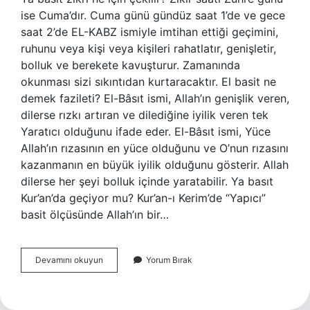
ise Cuma’dır. Cuma günü gündüz saat 1’de ve gece
saat 2’de EL-KABZ ismiyle imtihan ettiği geçimini,
ruhunu veya kişi veya kişileri rahatlatır, genişletir,
bolluk ve berekete kavuşturur. Zamanında
okunması sizi sıkıntıdan kurtaracaktır. El basit ne
demek fazileti? El-Bâsıt ismi, Allah’ın genişlik veren,
dilerse rızkı artıran ve dilediğine iyilik veren tek
Yaratıcı olduğunu ifade eder. El-Bâsıt ismi, Yüce
Allah’ın rızasının en yüce olduğunu ve O’nun rızasını
kazanmanın en büyük iyilik olduğunu gösterir. Allah
dilerse her şeyi bolluk içinde yaratabilir. Ya basıt
Kur’an’da geçiyor mu? Kur’an-ı Kerim’de “Yapıcı”
basit ölçüsünde Allah’ın bir…
Ya
Devamını okuyun
Yorum Bırak
Basitu
Ne
Demek