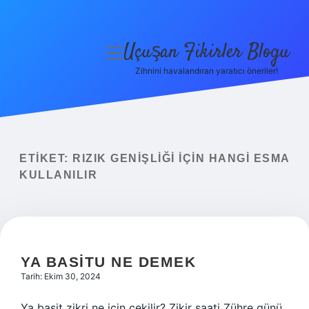
Uçuşan Fikirler Blogu
menüyü
aç
Zihnini havalandıran yaratıcı öneriler!
Anasayfa
Gizlilik Politikası
Yasal Uyarı
ETIKET:
RIZIK GENIŞLIĞI IÇIN HANGI ESMA
KULLANILIR
Hakkımızda
YA BASITU NE DEMEK
Tarih: Ekim 30, 2024
Ya basit zikri ne için çekilir? Zikir saati Zühre günü